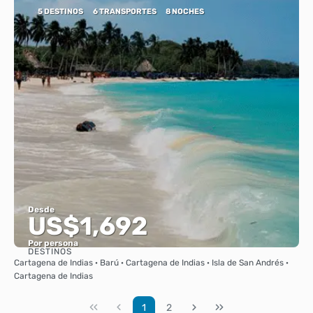
5 DESTINOS
6 TRANSPORTES
8 NOCHES
Desde
US$1,692
Por persona
DESTINOS
Ver
Cartagena de Indias · Barú · Cartagena de Indias · Isla de San Andrés ·
Cartagena de Indias
1
2