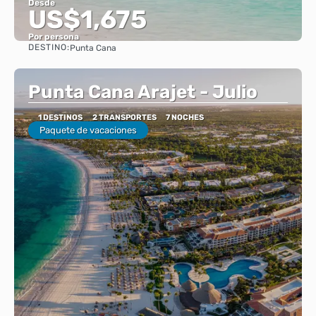
Desde
US$1,675
Por persona
DESTINO:
Punta Cana
Ver
Punta Cana Arajet - Julio
1 DESTINOS
2 TRANSPORTES
7 NOCHES
Paquete de vacaciones