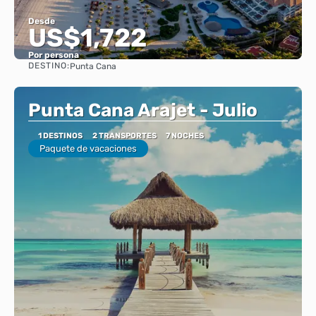
Desde
US$1,722
Por persona
DESTINO:
Punta Cana
Ver
Punta Cana Arajet - Julio
1 DESTINOS
2 TRANSPORTES
7 NOCHES
Paquete de vacaciones