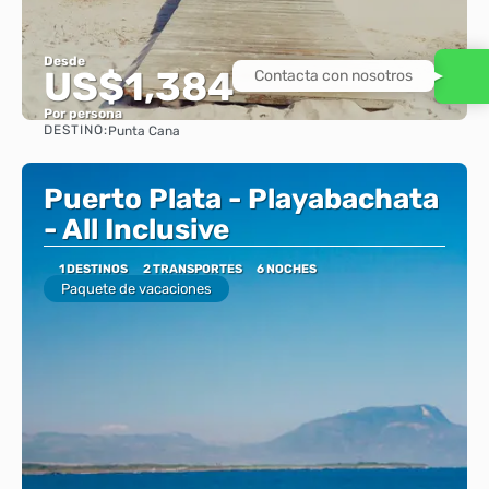
Desde
US$1,384
Contacta con nosotros
Por persona
DESTINO:
Punta Cana
Ver
Puerto Plata - Playabachata
- All Inclusive
1 DESTINOS
2 TRANSPORTES
6 NOCHES
Paquete de vacaciones