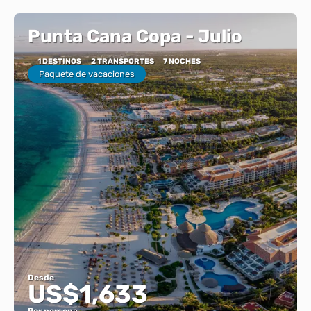
Punta Cana Copa - Julio
1 DESTINOS
2 TRANSPORTES
7 NOCHES
Paquete de vacaciones
Desde
US$1,633
Por persona