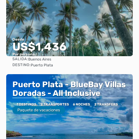
Desde
US$1,436
Por persona
SALIDA:
Buenos Aires
Ver
DESTINO:
Puerto Plata
Puerto Plata - BlueBay Villas
Doradas - All Inclusive
1 DESTINOS
2 TRANSPORTES
6 NOCHES
2 TRANSFERS
Paquete de vacaciones