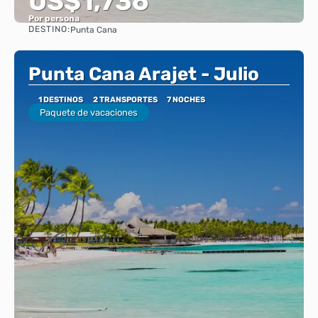
US$1,736
Por persona
DESTINO:
Punta Cana
Ver
Punta Cana Arajet - Julio
1 DESTINOS
2 TRANSPORTES
7 NOCHES
Paquete de vacaciones