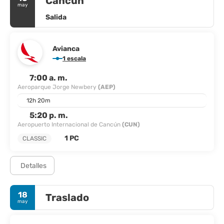
Cancún
may
Salida
Avianca
1 escala
7:00 a. m.
Aeroparque Jorge Newbery
(AEP)
12h 20m
5:20 p. m.
Aeropuerto Internacional de Cancún
(CUN)
1 PC
CLASSIC
Detalles
18
Traslado
may