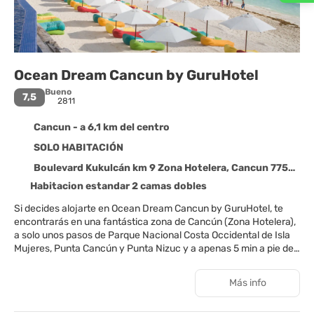
Ocean Dream Cancun by GuruHotel
Bueno
7,5
2811
Cancun - a 6,1 km del centro
SOLO HABITACIÓN
Boulevard Kukulcán km 9 Zona Hotelera, Cancun 77500
Habitacion estandar 2 camas dobles
Si decides alojarte en Ocean Dream Cancun by GuruHotel, te
encontrarás en una fantástica zona de Cancún (Zona Hotelera),
a solo unos pasos de Parque Nacional Costa Occidental de Isla
Mujeres, Punta Cancún y Punta Nizuc y a apenas 5 min a pie de
Playa Fórum. Además, este hotel de playa se encuentra a
0,6 km de Centro de Convenciones de Cancún y a 0,9 km de
Más info
Playa Gaviota Azul.