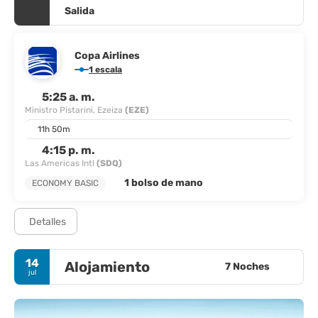
Salida
Copa Airlines
1 escala
5:25 a. m.
Ministro Pistarini, Ezeiza
(EZE)
11h 50m
4:15 p. m.
Las Americas Intl
(SDQ)
1 bolso de mano
ECONOMY BASIC
Detalles
14
Alojamiento
7 Noches
jul