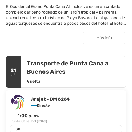
El Occidental Grand Punta Cana All Inclusive es un encantador
complejo caribeño rodeado de un jardín tropical y palmeras,
ubicado en el centro turístico de Playa Bávaro. La playa local de
aguas turquesas se encuentra a pocos pasos del hotel. El hotel
ofrece una amplia gama de servicios e instalaciones con todo
incluido. Además, cuenta con 7 bares, una discoteca, un
Más info
restaurante buffet, restaurantes a la carta y otras opciones
gastronómicas.
Transporte de Punta Cana a
21
Buenos Aires
jul
Vuelta
Arajet - DM 6264
Directo
1:00 a. m.
Punta Cana Intl
(PUJ)
8h