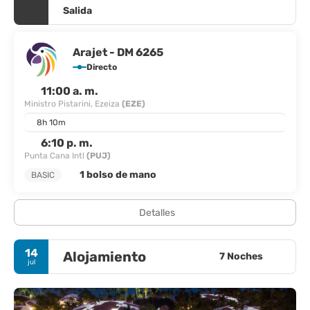
Salida
Arajet - DM 6265
Directo
11:00 a. m.
Ministro Pistarini, Ezeiza
(EZE)
8h 10m
6:10 p. m.
Punta Cana Intl
(PUJ)
1 bolso de mano
BASIC
Detalles
14
Alojamiento
7 Noches
jul