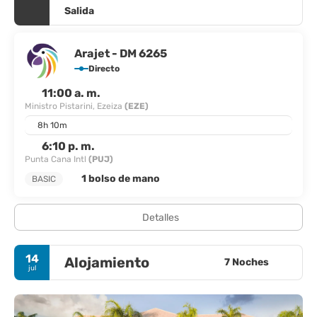
Salida
Arajet - DM 6265
Directo
11:00 a. m.
Ministro Pistarini, Ezeiza
(EZE)
8h 10m
6:10 p. m.
Punta Cana Intl
(PUJ)
1 bolso de mano
BASIC
Detalles
14
Alojamiento
7 Noches
jul