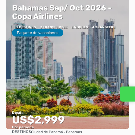
Bahamas Sep/ Oct 2026 -
Copa Airlines
2 DESTINOS
3 TRANSPORTES
8 NOCHES
4 TRANSFERS
Paquete de vacaciones
Desde
US$2,999
Por persona
DESTINOS
Ciudad de Panamá · Bahamas
Ver