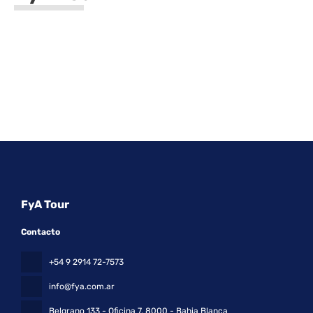
FyA Tour
Contacto
+54 9 2914 72-7573
info@fya.com.ar
Belgrano 133 - Oficina 7
, 8000 - Bahia Blanca