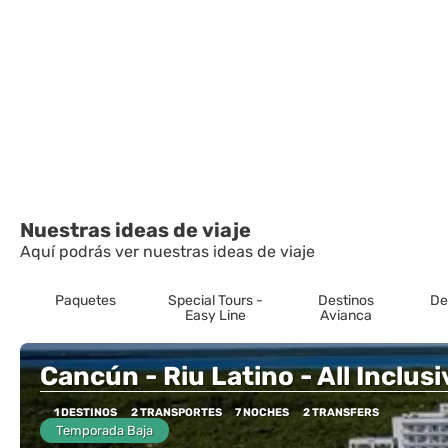
Nuestras ideas de viaje
Aquí podrás ver nuestras ideas de viaje
Paquetes
Special Tours -
Destinos
De
Easy Line
Avianca
Cancún - Riu Latino - All Inclus
1 DESTINOS
2 TRANSPORTES
7 NOCHES
2 TRANSFERS
Temporada Baja