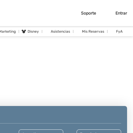
Soporte
Entrar
 Marketing
Disney
Asistencias
Mis Reservas
FyA
Cruceros
Actividades
Traslados
Seguros