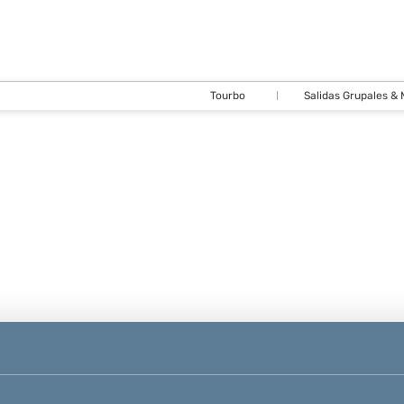
Tourbo
Salidas Grupales &
Cirquitos y
Vuelos, Trenes,
Paquetes
Buses
Hoteles
Paquetes
Autos
Transporte