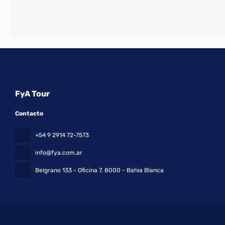
FyA Tour
Contacto
+54 9 2914 72-7573
info@fya.com.ar
Belgrano 133 - Oficina 7
, 8000 - Bahia Blanca