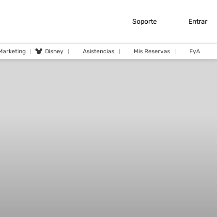
Soporte
Entrar
 Marketing
Disney
Asistencias
Mis Reservas
FyA