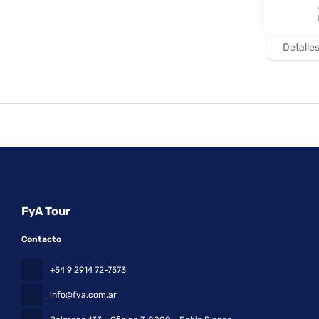
desayuno buf
Tendrás un c
complejo tur
Detalle
FyA Tour
Contacto
+54 9 2914 72-7573
info@fya.com.ar