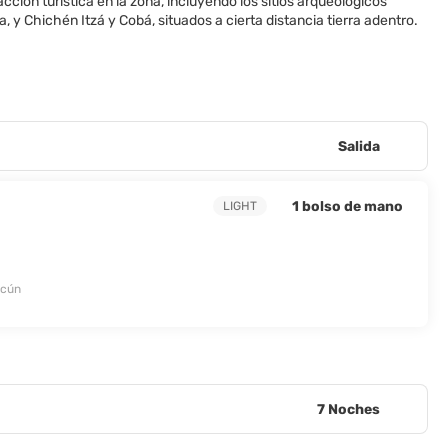
cción turística en la zona, incluyendo los sitios arqueológicos
 y Chichén Itzá y Cobá, situados a cierta distancia tierra adentro.
Salida
1 bolso de mano
LIGHT
ncún
7 Noches