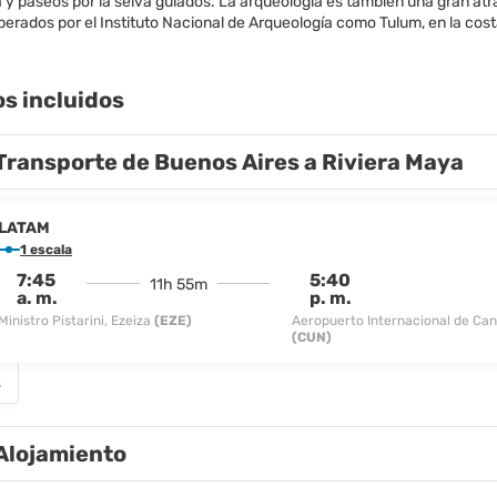
a y paseos por la selva guiados. La arqueología es también una gran atra
erados por el Instituto Nacional de Arqueología como Tulum, en la costa,
os incluidos
Transporte de Buenos Aires a Riviera Maya
LATAM
1 escala
7:45
5:40
11h 55m
a. m.
p. m.
Ministro Pistarini, Ezeiza
(EZE)
Aeropuerto Internacional de Ca
(CUN)
s
Alojamiento