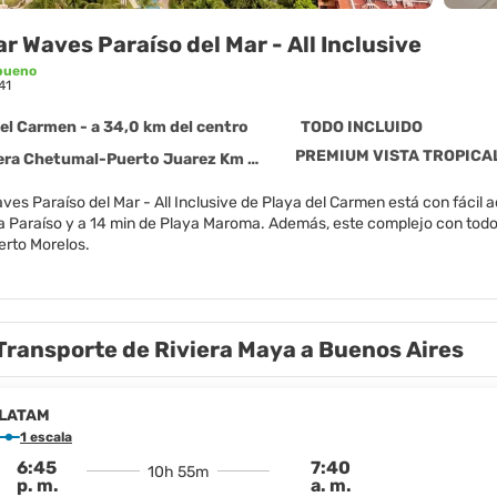
ar Waves Paraíso del Mar - All Inclusive
bueno
41
el Carmen - a 34,0 km del centro
TODO INCLUIDO
PREMIUM VISTA TROPICA
tumal-Puerto Juarez Km 309 Lote 1 Playa, Playa del Carmen 77710
ves Paraíso del Mar - All Inclusive de Playa del Carmen está con fáci
 Playa Maroma. Además, este complejo con todo incluido se encuentra a 15,4 km de Playa Ojo de Agua y a 18,7 km
erto Morelos.
el spa completo, que ofrece masajes, tratamientos corporales y tratami
ntinúa gracias a las instalaciones recreativas, que incluyen una discote
 gratis, servicios de conserjería y servicio de cuidado infantil (de pago).
Transporte de Riviera Maya a Buenos Aires
como en tu propia casa en cualquiera de las 388 habitaciones con aire ac
habitaciones disponen de balcón. La conexión wifi gratis te mantendrá 
 baño privado con bañera o ducha está provisto de artículos de higiene 
LATAM
1 escala
e cocina internacional en El Mercado, una de las muchas opciones que o
6:45
7:40
10h 55m
 y 3 cafeterías. Relájate con un refresco en el bar en la playa, en el bar
p. m.
a. m.