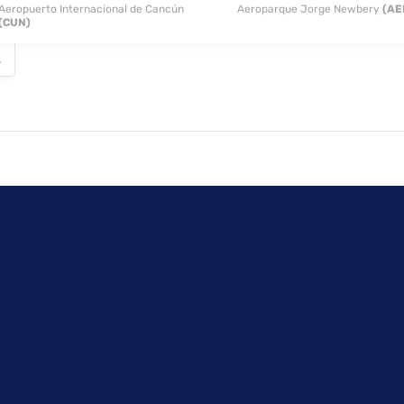
é gratuito todos los días de 07:00 a 10:00.
Aeropuerto Internacional de Cancún
Aeroparque Jorge Newbery
(AE
(CUN)
entro de negocios, un servicio de recepción las 24 horas y atención mul
ístico incluyen zona para conferencias y salas de reuniones. Hay un ap
s