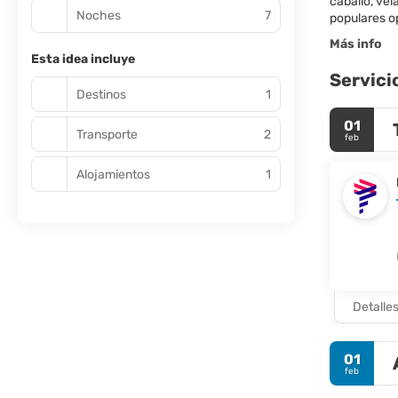
caballo, vel
Noches
7
populares op
Más info
Esta idea incluye
Servici
Destinos
1
01
Transporte
2
feb
Alojamientos
1
Detalle
01
feb