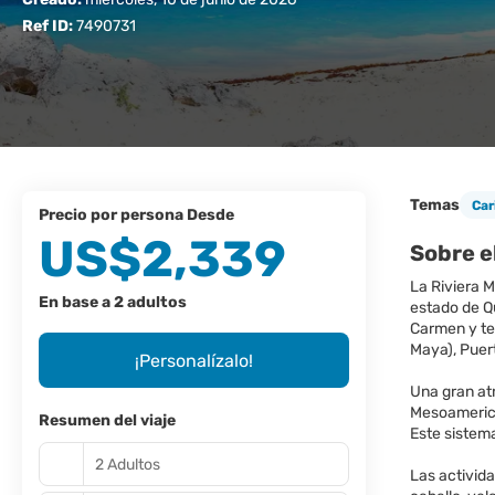
Ref ID:
7490731
Temas
Car
precio por persona Desde
US$2,339
Sobre e
La Riviera M
En base a 2 adultos
estado de Qu
Carmen y ter
Maya), Puer
¡Personalízalo!
Una gran atr
Mesoamerica
Resumen del viaje
Este sistem
2 Adultos
Las activida