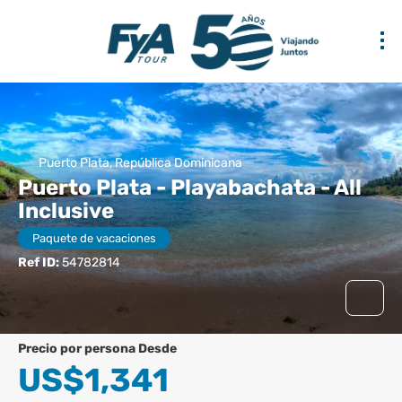
Puerto Plata, República Dominicana
Puerto Plata - Playabachata - All
Inclusive
Paquete de vacaciones
Ref ID:
54782814
precio por persona Desde
US$1,341