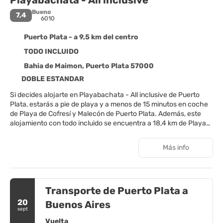
Bueno
7,4
6010
Puerto Plata - a 9,5 km del centro
TODO INCLUIDO
Bahia de Maimon, Puerto Plata 57000
DOBLE ESTANDAR
Si decides alojarte en Playabachata - All inclusive de Puerto
Plata, estarás a pie de playa y a menos de 15 minutos en coche
de Playa de Cofresí y Malecón de Puerto Plata. Además, este
alojamiento con todo incluido se encuentra a 18,4 km de Playa
Dorada y a 12,6 km de Embajada de los Estados Unidos en la
República Dominicana.
Más info
Para un relax sin igual, nada como una visita al spa, que ofrece
masajes, tratamientos corporales y tratamientos faciales. Si
quieres divertirte aquí tienes para elegir, con instalaciones
Transporte de Puerto Plata a
recreativas como una piscina al aire libre, gimnasio y karaoke.
Otros servicios de este alojamiento incluyen conexión a Internet
20
Buenos Aires
wifi gratis, servicios de conserjería y una zona recreativa o sala
sept
de juegos.
Vuelta