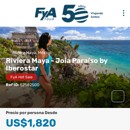
Riviera Maya, México
Riviera Maya - Joia Paraíso by
Iberostar
FyA Hot Sale
Ref ID:
52582500
precio por persona Desde
US$1,820