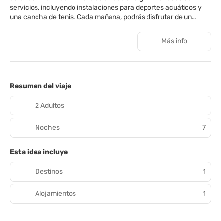
servicios, incluyendo instalaciones para deportes acuáticos y
una cancha de tenis. Cada mañana, podrás disfrutar de un
desayuno continental o buffet, y saborear la deliciosa cocina
mexicana en el restaurante del hotel. Las suites cuentan con el
Más info
servicio Grand Star, que incluye check-in/check-out
personalizado, vino espumoso, servicio de
empaque/desempaque, desayuno en la cama, planchado
nocturno y transporte interno dentro del resort. Las suites de
categoría superior, como la Honeymoon Villa y las Ocean Front
Resumen del viaje
Suites, ofrecen servicio de mayordomo y un minibar
personalizado. Ubicado a solo 47 km de Cancún y a 19 km de
2 Adultos
Playa del Carmen, con el Aeropuerto Internacional de Cozumel a
tan solo 27 km de distancia, este resort es el lugar perfecto para
Noches
7
explorar la Riviera Maya. **Debido a la implementación del
registro de la CURP (Clave Única de Registro de Población)
solicitado por el Gobierno Federal, implementado a partir del 1ro.
Esta idea incluye
de Abril de 2026, se solicitará al huésped que presente su INE o
pasaporte vigente que contenga la CURP al momento del Check
Destinos
1
in (Proceso de Registro). En el caso de menores de edad sin
identificación oficial es indispensable presentar el CURP
Alojamientos
1
vigente. El registro de la CURP es obligatorio únicamente para
las reservas de huéspedes que figuren con Nacionalidad
Mexicana