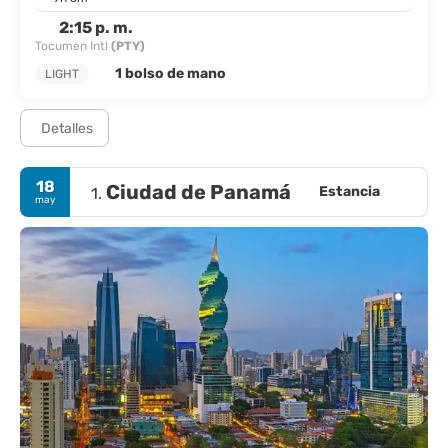
2:15 p. m.
Tocumen Intl
(PTY)
1 bolso de mano
LIGHT
Detalles
18
Ciudad de Panamá
Estancia
1.
may