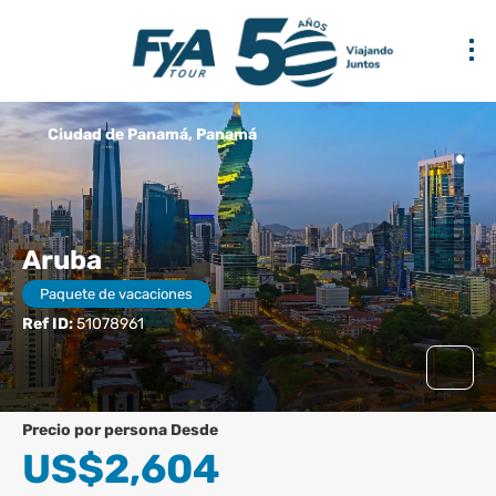
Ciudad de Panamá, Panamá
Aruba
Paquete de vacaciones
Ref ID:
51078961
precio por persona Desde
US$2,604