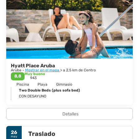
Hyatt Place Aruba
Aruba -
Mostrar en el mapa
> a 2,5 km de Centro
Muy bueno
8,8
943
Piscina
Playa
Gimnasio
Two Double Beds (plus sofa bed)
CON DESAYUNO
Detalles
26
Traslado
may