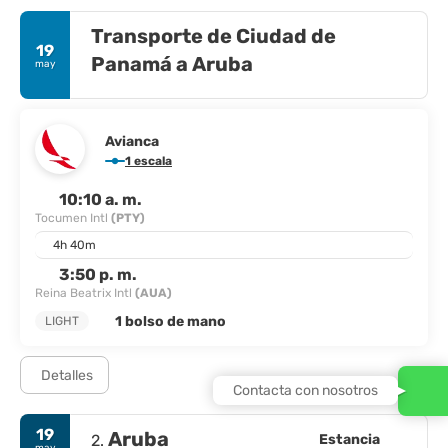
Transporte de Ciudad de
19
Panamá a Aruba
may
Avianca
1 escala
10:10 a. m.
Tocumen Intl
(PTY)
4h 40m
3:50 p. m.
Reina Beatrix Intl
(AUA)
1 bolso de mano
LIGHT
Detalles
Contacta con nosotros
19
Aruba
Estancia
2.
may