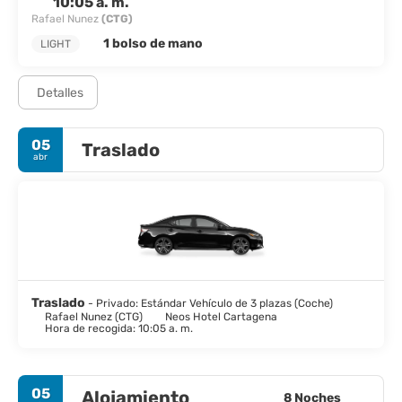
10:05 a. m.
Rafael Nunez
(CTG)
1 bolso de mano
LIGHT
Detalles
05
Traslado
abr
Traslado
- Privado: Estándar Vehículo de 3 plazas (Coche)
Rafael Nunez (CTG)
Neos Hotel Cartagena
Hora de recogida: 10:05 a. m.
05
Alojamiento
8 Noches