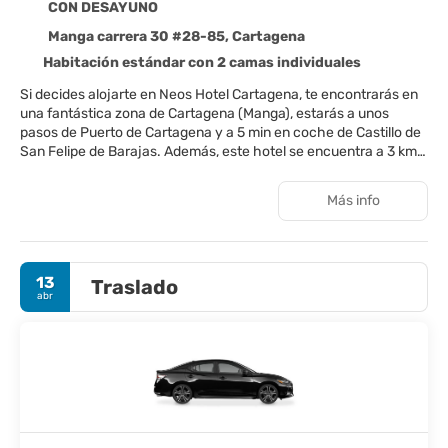
CON DESAYUNO
Manga carrera 30 #28-85, Cartagena
Habitación estándar con 2 camas individuales
Si decides alojarte en Neos Hotel Cartagena, te encontrarás en
una fantástica zona de Cartagena (Manga), estarás a unos
pasos de Puerto de Cartagena y a 5 min en coche de Castillo de
San Felipe de Barajas. Además, este hotel se encuentra a 3 km
de Centro de Convenciones Cartagena de Indias y a 3,1 km de
Torre del Reloj.
Más info
Te sentirás como nuevo gracias a los masajes. Tienes además
una terraza en la azotea donde sentarte a contemplar el paisaje.
Encontrarás también conexión a Internet wifi gratis, asistencia
13
Traslado
turística (adquisición de entradas) y un salón de eventos.
abr
Te sentirás como en tu propia casa en cualquiera de las 23
habitaciones. Mantén el contacto con los tuyos gracias a la la
conexión wifi gratis. Entre las comodidades, se incluyen
ventilador de techo y masajes en la habitación, además de un
servicio de limpieza disponible todos los días.
En este hotel tienes un restaurante y una cafetería a tu