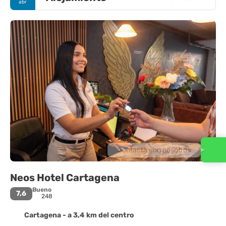
abr
Contacta con nosotros
Neos Hotel Cartagena
Bueno
7,6
248
Cartagena - a 3,4 km del centro