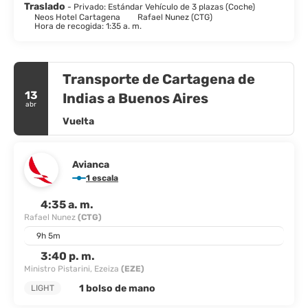
disposición para comer algo. Se ofrece un desayuno a la carta
Traslado
- Privado: Estándar Vehículo de 3 plazas (Coche)
todos los días de 07:00 a 10:00 con un coste adicional.
Neos Hotel Cartagena
Rafael Nunez (CTG)
Hora de recogida: 1:35 a. m.
Tendrás check-out exprés, un servicio de recepción las 24
horas y consigna de equipaje a tu disposición.
Transporte de Cartagena de
13
Indias a Buenos Aires
abr
Vuelta
Avianca
1 escala
4:35 a. m.
Rafael Nunez
(CTG)
9h 5m
3:40 p. m.
Ministro Pistarini, Ezeiza
(EZE)
1 bolso de mano
LIGHT