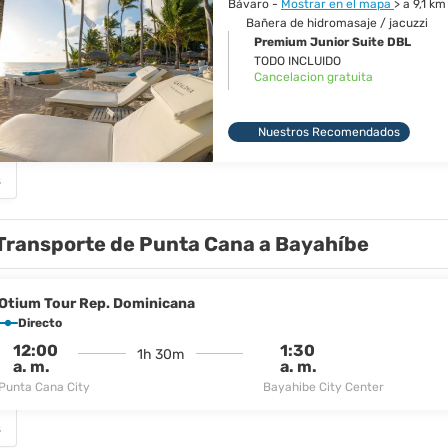
Bávaro -
Mostrar en el mapa
> a 9,1 k
Bañera de hidromasaje / jacuzzi
Premium Junior Suite DBL
TODO INCLUIDO
Cancelacion gratuita
Nuestros Recomendados
s
Transporte de Punta Cana a Bayahíbe
Otium Tour Rep. Dominicana
Directo
12:00
1:30
1h 30m
a. m.
a. m.
Punta Cana City
Bayahibe City Center
s