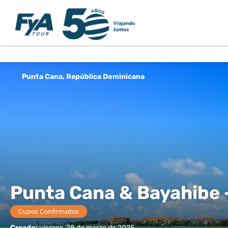
Punta Cana, República Dominicana
Punta Cana & Bayahibe 
Cupos Confirmados
Creado:
viernes, 28 de marzo de 2025