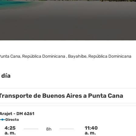
unta Cana, República Dominicana , Bayahíbe, República Dominicana
 día
Transporte de Buenos Aires a Punta Cana
Arajet - DM 6261
Directo
4:25
11:40
8h
a. m.
a. m.