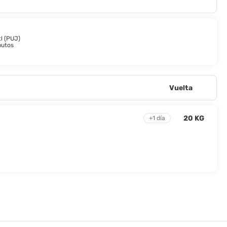
l (PUJ)
nutos
Vuelta
20 KG
+1 día