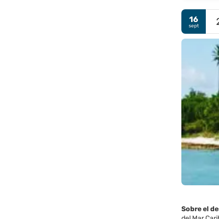
16
sept
Sobre el d
del Mar Cari