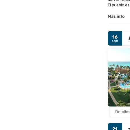
El pueblo e
billar y tie
Más info
16
sept
Detalle
21