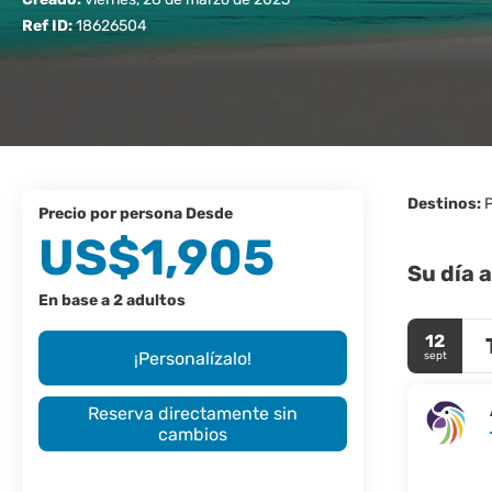
Ref ID:
18626504
Destinos:
P
precio por persona Desde
US$1,905
Su día a
En base a 2 adultos
12
¡Personalízalo!
sept
Reserva directamente sin
cambios