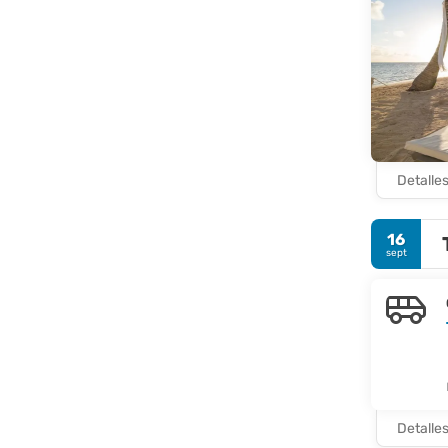
Detalle
16
sept
Detalle