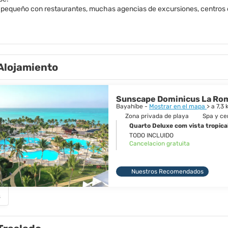
s pequeño con restaurantes, muchas agencias de excursiones, centros 
ndas de comida.
Alojamiento
Sunscape Dominicus La Roma
Bayahíbe -
Mostrar en el mapa
> a 7,3
Zona privada de playa
Spa y ce
Quarto Deluxe com vista tropical
TODO INCLUIDO
Cancelacion gratuita
Nuestros Recomendados
s