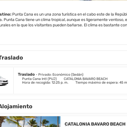
estino:
Punta Cana es un una zona turística en el cabo este de la Repúbl
. Punta Cana tiene un clima tropical, aunque es ligeramente ventoso, el
rales en la que los visitantes pueden bañarse. El clima es bastante co
 usted use ropa de algodón suelta.
más importantes para ver en Punta Cana son:
havón: Hoy en día se asemeja a un pueblo mediterráneo del siglo 16. Es
o Chavón bobinado. Es el hogar de un anfiteatro de 5.000 asientos, un mu
galerías y restaurantes.
Traslado
 Una de las playas más hermosas de la República Dominicana. Hasta h
del aeropuerto de Punta Cana.
ingo: Este es el primer asentamiento europeo en el Hemisferio Occiden
 reconocido por la UNESCO como Patrimonio de la Humanidad. Visite la pr
Traslado
- Privado: Económico (Sedán)
de Cristóbal Colón.
Punta Cana Intl (PUJ)
CATALONIA BAVARO BEACH
Hora de recogida: 12:25 p. m.
Tiempo máximo de espera: 45 m
: Realice un viaje de un día a esta espectacular isla situada en la reser
olvo, donde las playas con palmeras cumplen el suave oleaje de las agu
Alojamiento
CATALONIA BAVARO BEACH