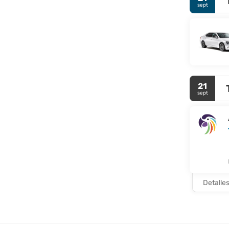
sept
21
sept
Detalle