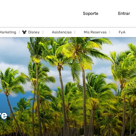
Soporte
Entrar
 Marketing
Disney
Asistencias
Mis Reservas
FyA
re