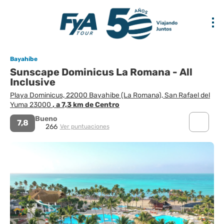
Bayahíbe
Sunscape Dominicus La Romana - All
Inclusive
Playa Dominicus, 22000 Bayahibe (La Romana), San Rafael del
Yuma 23000
, a 7,3 km de Centro
Bueno
7,8
266
Ver puntuaciones