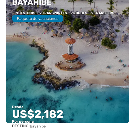
BAYAHIBE
1 DESTINOS
2 TRANSPORTES
7 NOCHES
2 TRANSFERS
Paquete de vacaciones
Desde
US$2,182
Por persona
DESTINO:
Bayahíbe
Ver