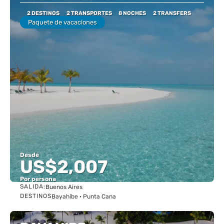
2 DESTINOS
2 TRANSPORTES
8 NOCHES
2 TRANSFERS
Paquete de vacaciones
Desde
US$2,007
Por persona
SALIDA:
Buenos Aires
Ver
DESTINOS
Bayahíbe · Punta Cana