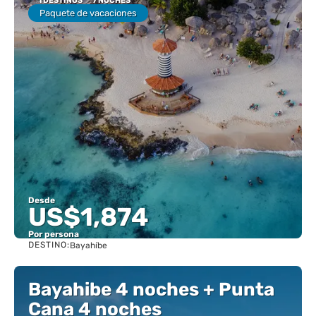
1 DESTINOS
7 NOCHES
Paquete de vacaciones
Desde
US$1,874
Por persona
DESTINO:
Bayahíbe
Ver
Bayahibe 4 noches + Punta
Cana 4 noches