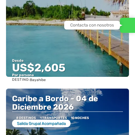
Contacta con nosotros
Desde
US$2,605
Por persona
DESTINO:
Bayahíbe
Ver
Caribe a Bordo - 04 de
Diciembre 2026
8 DESTINOS
1 TRANSPORTES
10 NOCHES
Salida Grupal Acompañada