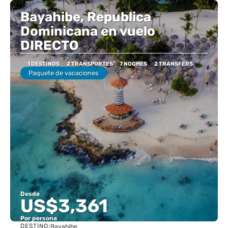
Bayahibe, Republica
Dominicana en vuelo
DIRECTO
1 DESTINOS
2 TRANSPORTES
7 NOCHES
2 TRANSFERS
Paquete de vacaciones
Desde
US$3,361
Por persona
DESTINO:
Bayahíbe