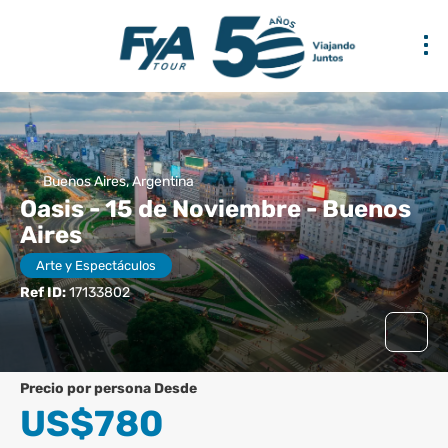
Buenos Aires, Argentina
Oasis - 15 de Noviembre - Buenos
Aires
Arte y Espectáculos
Ref ID:
17133802
precio por persona Desde
US$780