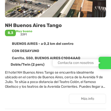
NH Buenos Aires Tango
Muy bueno
8,3
3391
BUENOS AIRES - a 0,2 km del centro
CON DESAYUNO
Cerrito, 550, BUENOS AIRES C1004AAQ
Contacta con nosotros
Doble/Twin (2 pers)
El hotel NH Buenos Aires Tango se encuentra idealmente
ubicado en el centro de Buenos Aires, cerca de la Avenida 9 de
Julio. Te sitúa a poca distancia del Teatro Colón, el famoso
Obelisco y los teatros de la Avenida Corrientes. Puedes llegar a
la peatonal Calle Florida en 10 minutos a pie, donde encontrarás
tiendas, bares y restaurantes, mientras que el Centro de
Más info
Convenciones Sheraton está a solo 700 metros. El hotel
también dispone de excelentes conexiones con el resto de esta
gran ciudad, ya que hay una estación de metro y una parada de