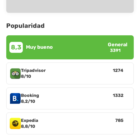
Popularidad
General
8,3
Muy bueno
3391
Tripadvisor
1274
8/10
Booking
1332
8,2/10
Expedia
785
8,8/10