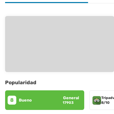
Popularidad
General
Tripad
8
Bueno
8/10
17903