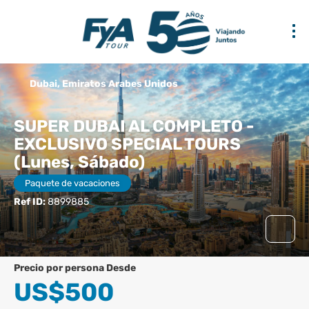
Dubai, Emiratos Arabes Unidos
SUPER DUBAI AL COMPLETO -
EXCLUSIVO SPECIAL TOURS
(Lunes, Sábado)
Paquete de vacaciones
Ref ID:
8899885
precio por persona Desde
US$500