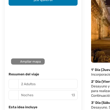
Ampliar mapa
1º Día (J
Resumen del viaje
Incorporació
2º Día (V
2 Adultos
Desayuno y s
para realiza
Noches
13
Continuación
3º Día (Sá
Esta idea incluye
Desayuno. Sa