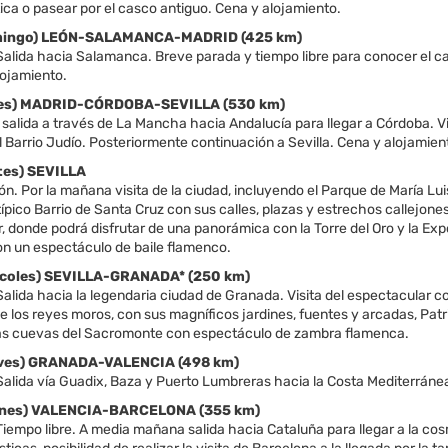
ica o pasear por el casco antiguo. Cena y alojamiento.
omingo) LEÓN-SALAMANCA-MADRID (425 km)
alida hacia Salamanca. Breve parada y tiempo libre para conocer el ca
lojamiento.
unes) MADRID-CÓRDOBA-SEVILLA (530 km)
alida a través de La Mancha hacia Andalucía para llegar a Córdoba. Vis
l Barrio Judío. Posteriormente continuación a Sevilla. Cena y alojamien
rtes) SEVILLA
n. Por la mañana visita de la ciudad, incluyendo el Parque de María Luis
 típico Barrio de Santa Cruz con sus calles, plazas y estrechos callejone
, donde podrá disfrutar de una panorámica con la Torre del Oro y la Expo
on un espectáculo de baile flamenco.
ércoles) SEVILLA-GRANADA* (250 km)
alida hacia la legendaria ciudad de Granada. Visita del espectacular 
e los reyes moros, con sus magníficos jardines, fuentes y arcadas, Pat
las cuevas del Sacromonte con espectáculo de zambra flamenca.
ueves) GRANADA-VALENCIA (498 km)
lida vía Guadix, Baza y Puerto Lumbreras hacia la Costa Mediterránea pa
ernes) VALENCIA-BARCELONA (355 km)
empo libre. A media mañana salida hacia Cataluña para llegar a la cosmo