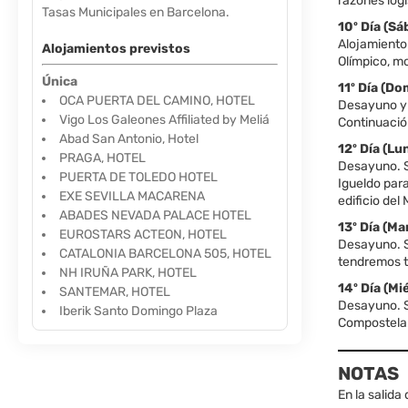
razones logís
Tasas Municipales en Barcelona.
10º Día (
Alojamiento 
Alojamientos previstos
Olímpico, mo
Única
11º Día (
OCA PUERTA DEL CAMINO, HOTEL
Desayuno y s
Vigo Los Galeones Affiliated by Meliá
Continuació
Abad San Antonio, Hotel
12º Día (
PRAGA, HOTEL
Desayuno. S
PUERTA DE TOLEDO HOTEL
Igueldo para
EXE SEVILLA MACARENA
edificio de
ABADES NEVADA PALACE HOTEL
13º Día (
EUROSTARS ACTEON, HOTEL
Desayuno. S
CATALONIA BARCELONA 505, HOTEL
tendremos ti
NH IRUÑA PARK, HOTEL
14º Día (
SANTEMAR, HOTEL
Desayuno. Sa
Iberik Santo Domingo Plaza
Compostela. 
NOTAS
En la salida