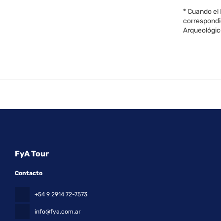
* Cuando el
correspondie
Arqueológico
FyA Tour
Contacto
+54 9 2914 72-7573
info@fya.com.ar