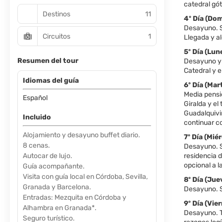
catedral gót
Destinos
11
4º Día (D
Desayuno. S
Circuitos
1
Llegada y a
5º Día (L
Resumen del tour
Desayuno y s
Catedral y e
Idiomas del guía
6º Día (Ma
Media pensió
Español
Giralda y el
Guadalquivir
Incluido
continuar c
Alojamiento y desayuno buffet diario.
7º Día (Mi
8 cenas.
Desayuno. S
Autocar de lujo.
residencia d
opcional a 
Guía acompañante.
Visita con guía local en Córdoba, Sevilla,
8º Día (J
Granada y Barcelona.
Desayuno. Sa
Entradas: Mezquita en Córdoba y
9º Día (Vi
Alhambra en Granada*.
Desayuno. Ti
Seguro turístico.