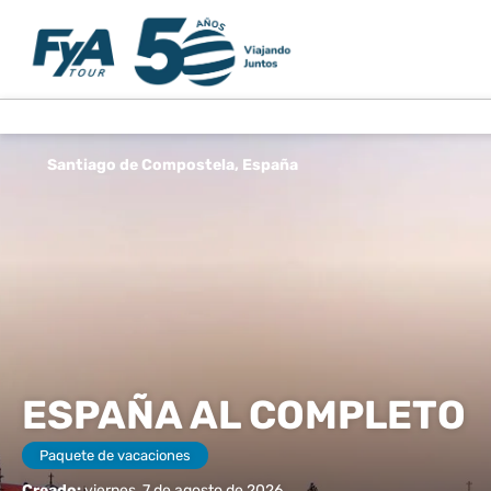
Santiago de Compostela, España
ESPAÑA AL COMPLETO
Paquete de vacaciones
Creado:
viernes, 7 de agosto de 2026