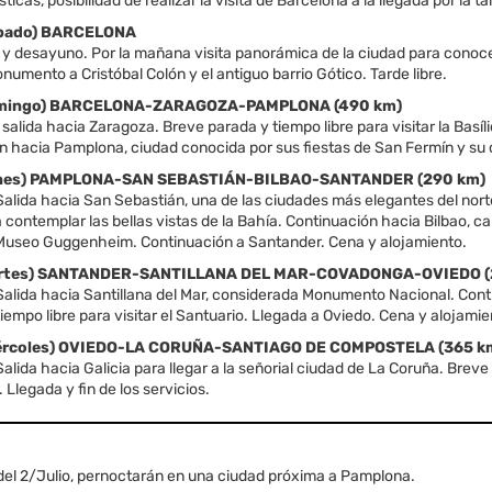
ticas, posibilidad de realizar la visita de Barcelona a la llegada por la ta
Sábado) BARCELONA
y desayuno. Por la mañana visita panorámica de la ciudad para conocer
numento a Cristóbal Colón y el antiguo barrio Gótico. Tarde libre.
Domingo) BARCELONA-ZARAGOZA-PAMPLONA (490 km)
alida hacia Zaragoza. Breve parada y tiempo libre para visitar la Basíli
n hacia Pamplona, ciudad conocida por sus fiestas de San Fermín y su 
Lunes) PAMPLONA-SAN SEBASTIÁN-BILBAO-SANTANDER (290 km)
alida hacia San Sebastián, una de las ciudades más elegantes del nor
 contemplar las bellas vistas de la Bahía. Continuación hacia Bilbao, c
l Museo Guggenheim. Continuación a Santander. Cena y alojamiento.
Martes) SANTANDER-SANTILLANA DEL MAR-COVADONGA-OVIEDO (
alida hacia Santillana del Mar, considerada Monumento Nacional. Conti
empo libre para visitar el Santuario. Llegada a Oviedo. Cena y alojamie
Miércoles) OVIEDO-LA CORUÑA-SANTIAGO DE COMPOSTELA (365 k
lida hacia Galicia para llegar a la señorial ciudad de La Coruña. Bre
Llegada y fin de los servicios.
 del 2/Julio, pernoctarán en una ciudad próxima a Pamplona.