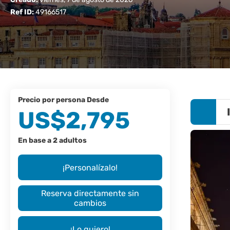
Ref ID:
49166517
precio por persona Desde
US$2,795
En base a 2 adultos
¡Personalízalo!
Reserva directamente sin
cambios
¡Lo quiero!