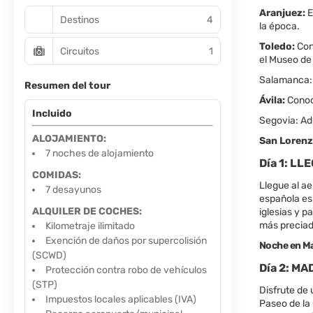
Aranjuez:
E
Destinos
4
la época.
Toledo:
Con
Circuitos
1
el Museo de
Salamanca: 
Resumen del tour
Ávila:
Conoci
Incluido
Segovia: Adm
ALOJAMIENTO:
San Lorenzo
7 noches de alojamiento
Día 1: L
COMIDAS:
Llegue al ae
7 desayunos
española es
ALQUILER DE COCHES:
iglesias y p
más preciad
Kilometraje ilimitado
Exención de daños por supercolisión
Noche en Ma
(SCWD)
Día 2: MA
Protección contra robo de vehículos
(STP)
Disfrute de 
Impuestos locales aplicables (IVA)
Paseo de la 