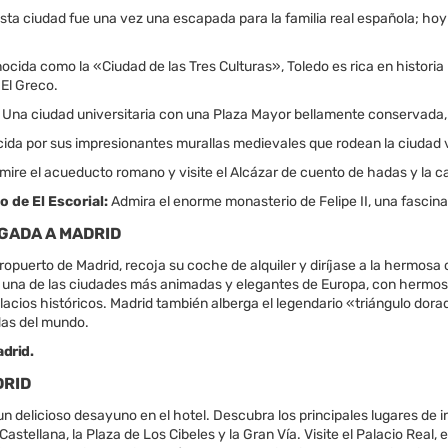
sta ciudad fue una vez una escapada para la familia real española; hoy
ocida como la «Ciudad de las Tres Culturas», Toledo es rica en histori
 El Greco.
Una ciudad universitaria con una Plaza Mayor bellamente conservada,
da por sus impresionantes murallas medievales que rodean la ciudad 
ire el acueducto romano y visite el Alcázar de cuento de hadas y la ca
 de El Escorial:
Admira el enorme monasterio de Felipe II, una fascin
LEGADA A MADRID
ropuerto de Madrid, recoja su coche de alquiler y diríjase a la hermosa 
 una de las ciudades más animadas y elegantes de Europa, con hermoso
alacios históricos. Madrid también alberga el legendario «triángulo dor
as del mundo.
drid.
DRID
un delicioso desayuno en el hotel. Descubra los principales lugares d
Castellana, la Plaza de Los Cibeles y la Gran Vía. Visite el Palacio Rea