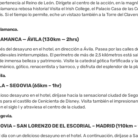
rtenecía al Reino de León. Dirígete al centro de la acción, en la magní
lamanca rebosa historia! Visita el Irish College, el Palacio Casa de las
is. Si el tiempo lo permite, eche un vistazo también a la Torre del Clav
alamanca.
LAMANCA — ÁVILA (130km — 2hrs)
s del desayuno en el hotel, en dirección a Ávila. Pasea por las calles 
ievales ininterrumpidas. El perímetro de más de 2,5 kilómetros está sa
e inmensa belleza y patrimonio. Visite la catedral gótica fortificada y 
ománico, gótico, renacentista y barroco, y disfruta del esplendor de la p
la.
ILA – SEGOVIA (65km – 1hr)
cioso desayuno en el hotel, diríjase hacia la sensacional ciudad de Segov
s para el castillo de Cenicienta de Disney. Visita también el impresio
 el siglo I y atraviesa el centro de la ciudad.
govia.
GOVIA – SAN LORENZO DE EL ESCORIAL – MADRID (110km – 
día con un delicioso desayuno en el hotel. A continuación, diríjase a Sa