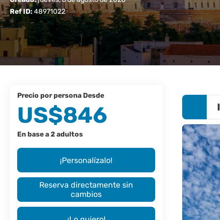
Ref ID:
48971022
precio por persona Desde
US$846
En base a 2 adultos
¡Personalízalo!
Reserva directamente sin
cambios
¡Lo quiero!