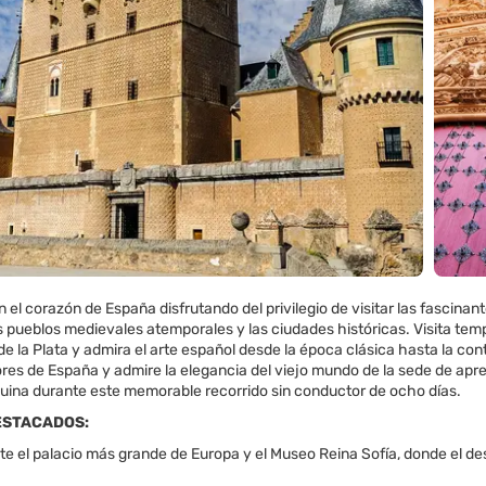
 el corazón de España disfrutando del privilegio de visitar las fascinan
 pueblos medievales atemporales y las ciudades históricas. Visita templo
de la Plata y admira el arte español desde la época clásica hasta la co
res de España y admire la elegancia del viejo mundo de la sede de apr
uina durante este memorable recorrido sin conductor de ocho días.
ESTACADOS:
ite el palacio más grande de Europa y el Museo Reina Sofía, donde el d