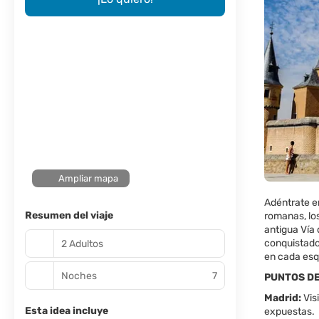
Ampliar mapa
Adéntrate en
Resumen del viaje
romanas, los
antigua Vía 
conquistado
2 Adultos
en cada esq
Noches
7
PUNTOS D
Madrid:
Vis
Esta idea incluye
expuestas.