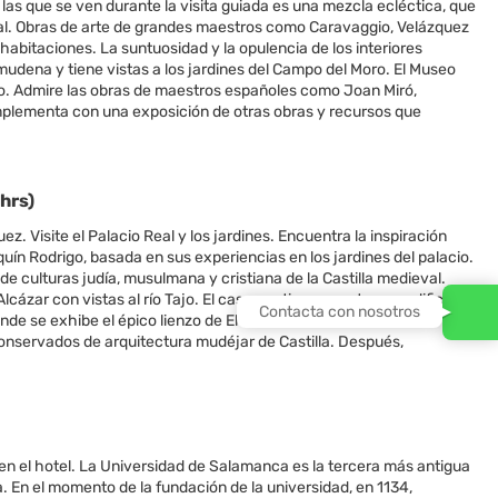
as que se ven durante la visita guiada es una mezcla ecléctica, que
tal. Obras de arte de grandes maestros como Caravaggio, Velázquez
abitaciones. La suntuosidad y la opulencia de los interiores
lmudena y tiene vistas a los jardines del Campo del Moro. El Museo
o. Admire las obras de maestros españoles como Joan Miró,
omplementa con una exposición de otras obras y recursos que
hrs)
z. Visite el Palacio Real y los jardines. Encuentra la inspiración
ín Rodrigo, basada en sus experiencias en los jardines del palacio.
 culturas judía, musulmana y cristiana de la Castilla medieval.
cázar con vistas al río Tajo. El casco antiguo cuenta con edificios
Contacta con nosotros
onde se exhibe el épico lienzo de El Greco «El entierro del conde de
conservados de arquitectura mudéjar de Castilla. Después,
 el hotel. La Universidad de Salamanca es la tercera más antigua
a. En el momento de la fundación de la universidad, en 1134,