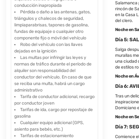
Salamanca pe
conducción inapropiada
rincón de Sa
Pérdida o daño a las antenas, gatos,
en la Casa L
triángulos y chalecos de seguridad,
del clero.
limpiaparabrisas, tapones de gasolina,
Noche en S
fundas de equipaje o cualquier otro
componente fijo o móvil del vehículo
Día 5: SA
Robo del vehículo con las llaves
Salga despué
dejadas en la ignición
murallas med
Las multas por infringir las leyes y
una ciudad d
normas de tráfico durante el período de
de estilos r
alquiler son responsabilidad del
Noche en Ávi
conductor del vehículo. En caso de que
se reciba una multa, habrá un cargo
Día 6: AV
administrativo
Tras un deli
Tarifa de conductor adicional, recargo
inspiracione
por conductor joven
Domiciano en
Tarifas de ida, cargo por repostaje de
gasolina
Noche en Se
Cualquier equipo adicional (GPS,
Día 7: SE
asiento para bebés, etc.)
Tarifas de estacionamiento
Comience el 