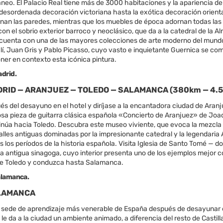
o. El Palacio Real tiene más de 3000 habitaciones y la apariencia de l
 desordenada decoración victoriana hasta la exótica decoración orien
nan las paredes, mientras que los muebles de época adornan todas las h
on el sobrio exterior barroco y neoclásico, que da a la catedral de la A
 cuenta con una de las mayores colecciones de arte moderno del mund
lí, Juan Gris y Pablo Picasso, cuyo vasto e inquietante Guernica se c
ner en contexto esta icónica pintura.
drid.
ADRID — ARANJUEZ — TOLEDO — SALAMANCA (380km — 4.5
s del desayuno en el hotel y diríjase a la encantadora ciudad de Aranjue
sa pieza de guitarra clásica española «Concierto de Aranjuez» de Joaqu
núa hacia Toledo. Descubra este museo viviente, que evoca la mezcla de
lles antiguas dominadas por la impresionante catedral y la legendaria Al
s los períodos de la historia española. Visita Iglesia de Santo Tomé — d
la antigua sinagoga, cuyo interior presenta uno de los ejemplos mejor 
e Toledo y conduzca hasta Salamanca.
alamanca.
ALAMANCA
 sede de aprendizaje más venerable de España después de desayunar en
le da a la ciudad un ambiente animado, a diferencia del resto de Castill