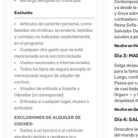
Recargo aeropuerto/municipal
Contemporáne
va desde la
Excluido
y Goya ador
contrastan c
Artículos de carácter personal, como
Reina Sofía
bebidas alcohólicas, lavandería, bebidas
Salvador Da
y comidas no indicadas explícitamente
ayudan a po
en el programa
Noche en Ma
Cualquier otro gasto que no esté
Día 3: M
mencionado en la sección incluida
Vuelos nacionales o internacionales
Salga despué
Todos los tipos de seguro excepto el
para la famo
mencionado seguro de alquiler de
Luego, conti
coches.
Pasea por ca
Visados de entrada a España y
de casi todo
Orgaz» — y 
Gibraltar (si corresponde)
despídase d
Entradas a cualquier lugar, museo o
actividad
Noche en S
EXCLUSIONES DE ALQUILER DE
Día 4: S
COCHES
:
Descubra la
Daños a un tercero o al vehículo
del mundo y 
alquilado debido a negligencia o