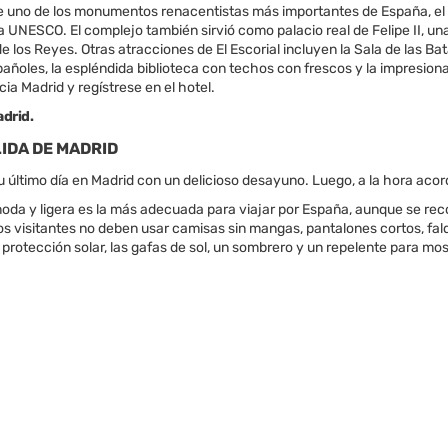
e uno de los monumentos renacentistas más importantes de España, el ma
a UNESCO. El complejo también sirvió como palacio real de Felipe II, u
e los Reyes. Otras atracciones de El Escorial incluyen la Sala de las B
pañoles, la espléndida biblioteca con techos con frescos y la impresio
ia Madrid y regístrese en el hotel.
drid.
LIDA DE MADRID
último día en Madrid con un delicioso desayuno. Luego, a la hora acorda
oda y ligera es la más adecuada para viajar por España, aunque se rec
os visitantes no deben usar camisas sin mangas, pantalones cortos, fald
a protección solar, las gafas de sol, un sombrero y un repelente para m