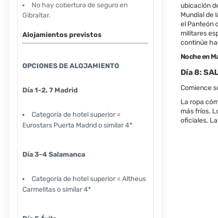
No hay cobertura de seguro en
ubicación d
Mundial de l
Gibraltar.
el Panteón d
militares es
Alojamientos previstos
continúe hac
Noche en Ma
OPCIONES DE ALOJAMIENTO
Día 8: SA
Comience su 
Día 1-2, 7 Madrid
La ropa cóm
más fríos. L
Categoría de hotel superior =
oficiales. L
Eurostars Puerta Madrid o similar 4*
Día 3-4 Salamanca
Categoría de hotel superior = Altheus
Carmelitas o similar 4*