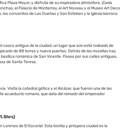
fica Plaza Mayor, y disfruta de su inspiradora atmósfera. ¡Cada
 Conchas, el Palacio de Monterrey, el Art Noveau y el Museo Art Deco
ero, los conventos de Las Dueñas y San Esteban y la iglesia barroca
del casco antiguo de la ciudad, un lugar que aún está rodeado de
lpicado de 88 torres y nueve puertas. Detrás de las murallas hay
la basílica románica de San Vicente. Pasea por sus calles antiguas,
laza de Santa Teresa.
ia. Visita la catedral gótica y el Alcázar, que fueron una de las
nante acueducto romano, que data del reinado del emperador
1.5hrs)
n Lorenzo de El Escorial. Esta bonita y próspera ciudad es la