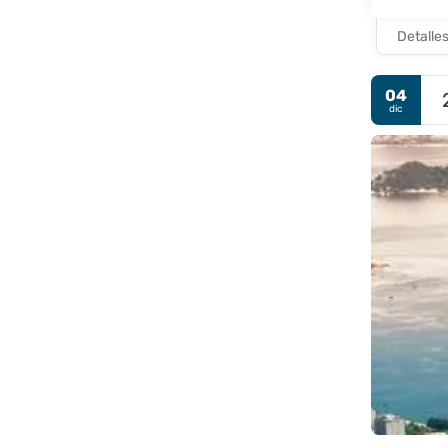
Detalle
04
dic