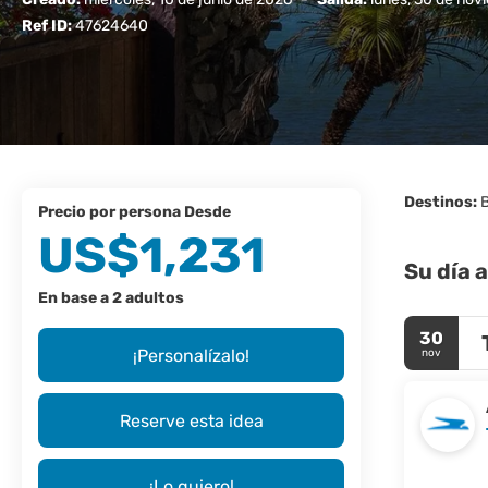
Ref ID:
47624640
Destinos:
B
precio por persona Desde
US$1,231
Su día a
En base a 2 adultos
30
¡Personalízalo!
nov
Reserve esta idea
¡Lo quiero!