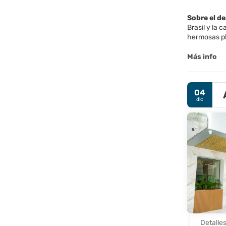
Sobre el d
Brasil y la 
hermosas p
Uno de los 
Más info
Corcovado, d
colonial, as
Metropolitan
04
dic
Río también
la India. R
una ciudad anima
Detalle