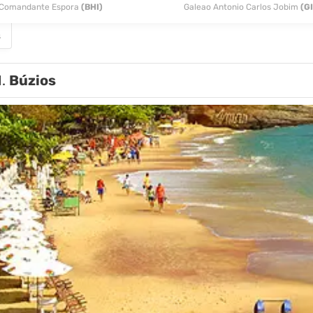
Comandante Espora
(BHI)
Galeao Antonio Carlos Jobim
(G
s
1.
Búzios