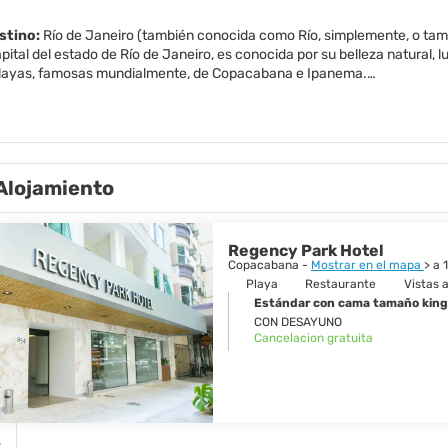
estino:
Río de Janeiro (también conocida como Río, simplemente, o tam
capital del estado de Río de Janeiro, es conocida por su belleza natural, l
layas, famosas mundialmente, de Copacabana e Ipanema.
monumentos más famosos de la ciudad son las maravillosas vistas panor
esde allí se tiene una vista perfecta de Pan de Azúcar morro. En el cen
í como algunas construcciones modernas. Los principales sitios son la ig
a y el edificio de Petrobras.
Alojamiento
 cuenta con una gran cantidad de interesantes museos como el Museo Na
ío acoge el mundialmente famoso Carnaval el cual no necesita presentac
da, sobre todo en lo referente a la vida nocturna.
Regency Park Hotel
Copacabana -
Mostrar en el mapa
> a 
Río es siempre bella; es algo que debe ver por sí mismo.
Playa
Restaurante
Vistas a
Estándar con cama tamaño king
CON DESAYUNO
Cancelacion gratuita
s