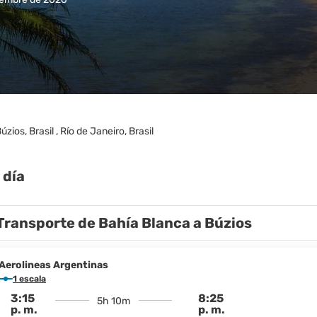
úzios, Brasil , Río de Janeiro, Brasil
 día
Transporte de Bahía Blanca a Búzios
Aerolineas Argentinas
1 escala
3:15
8:25
5h 10m
p. m.
p. m.