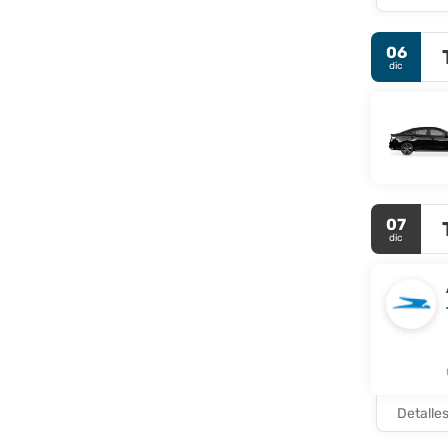
06
dic
07
dic
Detalle