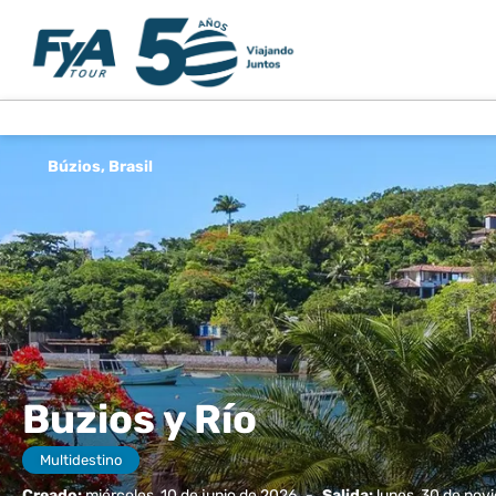
Búzios, Brasil
Buzios y Río
Multidestino
Creado:
miércoles, 10 de junio de 2026
-
Salida:
lunes, 30 de nov