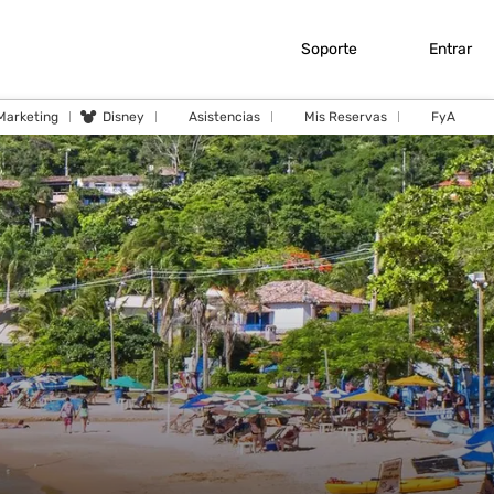
Soporte
Entrar
 Marketing
Disney
Asistencias
Mis Reservas
FyA