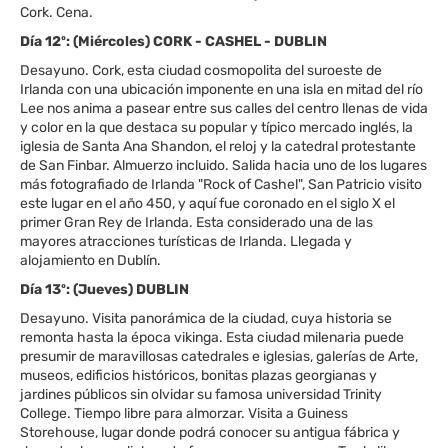
Cork. Cena.
Día 12º: (Miércoles) CORK - CASHEL - DUBLIN
Desayuno. Cork, esta ciudad cosmopolita del suroeste de
Irlanda con una ubicación imponente en una isla en mitad del río
Lee nos anima a pasear entre sus calles del centro llenas de vida
y color en la que destaca su popular y típico mercado inglés, la
iglesia de Santa Ana Shandon, el reloj y la catedral protestante
de San Finbar. Almuerzo incluido. Salida hacia uno de los lugares
más fotografiado de Irlanda "Rock of Cashel", San Patricio visito
este lugar en el año 450, y aquí fue coronado en el siglo X el
primer Gran Rey de Irlanda. Esta considerado una de las
mayores atracciones turísticas de Irlanda. Llegada y
alojamiento en Dublín.
Día 13º: (Jueves) DUBLIN
Desayuno. Visita panorámica de la ciudad, cuya historia se
remonta hasta la época vikinga. Esta ciudad milenaria puede
presumir de maravillosas catedrales e iglesias, galerías de Arte,
museos, edificios históricos, bonitas plazas georgianas y
jardines públicos sin olvidar su famosa universidad Trinity
College. Tiempo libre para almorzar. Visita a Guiness
Storehouse, lugar donde podrá conocer su antigua fábrica y