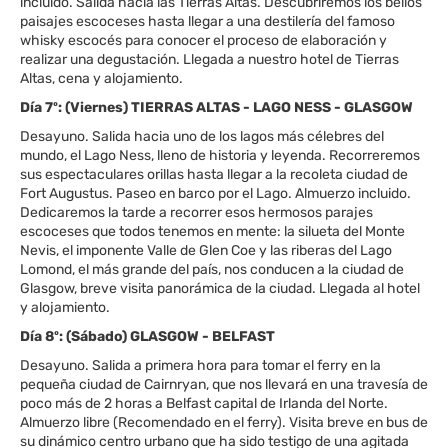
incluido. Salida hacia las Tierras Altas. Descubriremos los bellos
paisajes escoceses hasta llegar a una destilería del famoso
whisky escocés para conocer el proceso de elaboración y
realizar una degustación. Llegada a nuestro hotel de Tierras
Altas, cena y alojamiento.
Día 7º: (Viernes) TIERRAS ALTAS - LAGO NESS - GLASGOW
Desayuno. Salida hacia uno de los lagos más célebres del
mundo, el Lago Ness, lleno de historia y leyenda. Recorreremos
sus espectaculares orillas hasta llegar a la recoleta ciudad de
Fort Augustus. Paseo en barco por el Lago. Almuerzo incluido.
Dedicaremos la tarde a recorrer esos hermosos parajes
escoceses que todos tenemos en mente: la silueta del Monte
Nevis, el imponente Valle de Glen Coe y las riberas del Lago
Lomond, el más grande del país, nos conducen a la ciudad de
Glasgow, breve visita panorámica de la ciudad. Llegada al hotel
y alojamiento.
Día 8º: (Sábado) GLASGOW - BELFAST
Desayuno. Salida a primera hora para tomar el ferry en la
pequeña ciudad de Cairnryan, que nos llevará en una travesía de
poco más de 2 horas a Belfast capital de Irlanda del Norte.
Almuerzo libre (Recomendado en el ferry). Visita breve en bus de
su dinámico centro urbano que ha sido testigo de una agitada