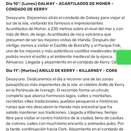
Día 10º: (Lunes) GALWAY - ACANTILADOS DE MOHER -
CONDADO DE KERRY
Desayuno. Dejaremos atrás el condado de Galway para viajar al
sur de la isla, visitando los famosos e impresionantes
Acantilados de Moher, a 230 metros sobre el nivel del mar y con
más de 8km. de largo. Acantilados de roca volcánica que
presumen de ser las mejores vistas de Irlanda. Después del
vértigo, iremos a visitar el Castillo de Bunratty y el Parque Folk,
uno de los mejores y más auténticos castillos medievales donde
podrás revivir el estilo y el ambiente medieval de la época.
Contacta con nosotros
Almuerzo. Llegada y alojamiento en el condado de Kerry. Cena.
Día 11º: (Martes) ANILLO DE KERRY - KILLARNEY - CORK
Desayuno. Dedicaremos el día a recorrer una de las zonas
paisajísticas más imponentes de la isla: el célebre Anillo de Kerry
en la Península de Iveragh. El recorrido forma un círculo
completo que abarca hermosos lagos, valles y montañas,
recoletas villas tradicionales, pueblos pesqueros e históricas
ruinas que nos descubren la Irlanda más ancestral que ha
sabido mantener sus tradiciones. Llegada a Killarney, tiempo
libre para visitar el centro histórico de la ciudad, lleno de casitas
de colores, calles con muchísimo encanto y animados pubs. Por
la tarde, continuación hacia Cork. Alojamiento en el condado de