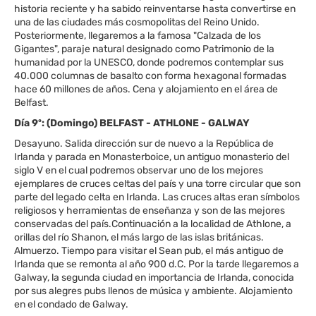
historia reciente y ha sabido reinventarse hasta convertirse en
una de las ciudades más cosmopolitas del Reino Unido.
Posteriormente, llegaremos a la famosa "Calzada de los
Gigantes", paraje natural designado como Patrimonio de la
humanidad por la UNESCO, donde podremos contemplar sus
40.000 columnas de basalto con forma hexagonal formadas
hace 60 millones de años. Cena y alojamiento en el área de
Belfast.
Día 9º: (Domingo) BELFAST - ATHLONE - GALWAY
Desayuno. Salida dirección sur de nuevo a la República de
Irlanda y parada en Monasterboice, un antiguo monasterio del
siglo V en el cual podremos observar uno de los mejores
ejemplares de cruces celtas del país y una torre circular que son
parte del legado celta en Irlanda. Las cruces altas eran símbolos
religiosos y herramientas de enseñanza y son de las mejores
conservadas del país.Continuación a la localidad de Athlone, a
orillas del río Shanon, el más largo de las islas británicas.
Almuerzo. Tiempo para visitar el Sean pub, el más antiguo de
Irlanda que se remonta al año 900 d.C. Por la tarde llegaremos a
Galway, la segunda ciudad en importancia de Irlanda, conocida
por sus alegres pubs llenos de música y ambiente. Alojamiento
en el condado de Galway.