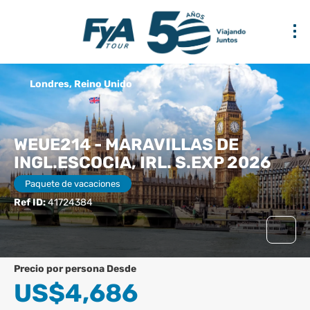
Londres, Reino Unido
WEUE214 - MARAVILLAS DE
INGL.ESCOCIA, IRL. S.EXP 2026
Paquete de vacaciones
Ref ID:
41724384
precio por persona Desde
US$4,686