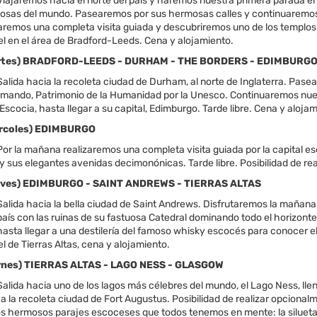
iajaremos hacia el norte del país y haremos nuestra primera parada en
iosas del mundo. Pasearemos por sus hermosas calles y continuaremos 
aremos una completa visita guiada y descubriremos uno de los templos c
el en el área de Bradford-Leeds. Cena y alojamiento.
Martes) BRADFORD-LEEDS - DURHAM - THE BORDERS - EDIMBURG
alida hacia la recoleta ciudad de Durham, al norte de Inglaterra. Pase
ormando, Patrimonio de la Humanidad por la Unesco. Continuaremos nuest
 Escocia, hasta llegar a su capital, Edimburgo. Tarde libre. Cena y aloja
iércoles) EDIMBURGO
or la mañana realizaremos una completa visita guiada por la capital es
 sus elegantes avenidas decimonónicas. Tarde libre. Posibilidad de rea
ueves) EDIMBURGO - SAINT ANDREWS - TIERRAS ALTAS
alida hacia la bella ciudad de Saint Andrews. Disfrutaremos la mañana 
país con las ruinas de su fastuosa Catedral dominando todo el horizonte.
asta llegar a una destilería del famoso whisky escocés para conocer el
l de Tierras Altas, cena y alojamiento.
iernes) TIERRAS ALTAS - LAGO NESS - GLASGOW
lida hacia uno de los lagos más célebres del mundo, el Lago Ness, llen
 a la recoleta ciudad de Fort Augustus. Posibilidad de realizar opciona
os hermosos parajes escoceses que todos tenemos en mente: la silueta d