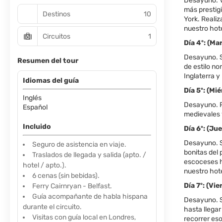
Desayuno. V
más prestig
Destinos
10
York. Realiz
nuestro hot
Circuitos
1
Día 4º: (
Desayuno. S
Resumen del tour
de estilo n
Inglaterra y
Idiomas del guía
Día 5º: (M
Inglés
Desayuno. P
Español
medievales y
Incluido
Día 6º: (J
Desayuno. S
Seguro de asistencia en viaje.
bonitas del 
Traslados de llegada y salida (apto. /
escoceses h
hotel / apto.).
nuestro hote
6 cenas (sin bebidas).
Día 7º: (V
Ferry Cairnryan - Belfast.
Guía acompañante de habla hispana
Desayuno. Sa
durante el circuito.
hasta llegar
Visitas con guía local en Londres,
recorrer es