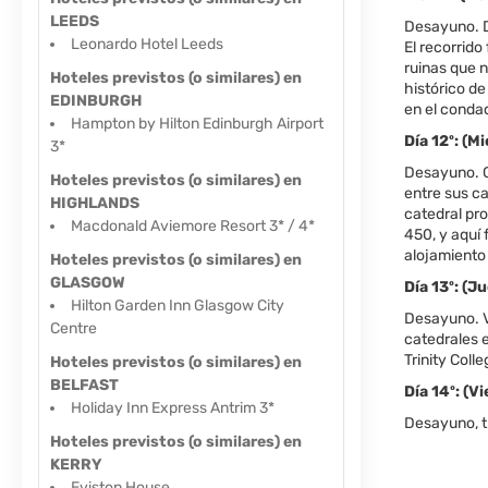
LEEDS
Desayuno. De
Leonardo Hotel Leeds
El recorrido
ruinas que n
Hoteles previstos (o similares) en
histórico de
EDINBURGH
en el conda
Hampton by Hilton Edinburgh Airport
Día 12º: (
3*
Desayuno. C
Hoteles previstos (o similares) en
entre sus ca
HIGHLANDS
catedral pro
Macdonald Aviemore Resort 3* / 4*
450, y aquí 
alojamiento 
Hoteles previstos (o similares) en
GLASGOW
Día 13º: (
Hilton Garden Inn Glasgow City
Desayuno. V
Centre
catedrales e
Trinity Coll
Hoteles previstos (o similares) en
BELFAST
Día 14º: (V
Holiday Inn Express Antrim 3*
Desayuno, t
Hoteles previstos (o similares) en
KERRY
Eviston House