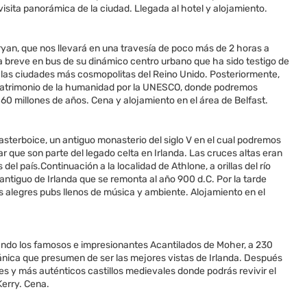
sita panorámica de la ciudad. Llegada al hotel y alojamiento.
ryan, que nos llevará en una travesía de poco más de 2 horas a
ita breve en bus de su dinámico centro urbano que ha sido testigo de
e las ciudades más cosmopolitas del Reino Unido. Posteriormente,
 Patrimonio de la humanidad por la UNESCO, donde podremos
millones de años. Cena y alojamiento en el área de Belfast.
asterboice, un antiguo monasterio del siglo V en el cual podremos
r que son parte del legado celta en Irlanda. Las cruces altas eran
l país.Continuación a la localidad de Athlone, a orillas del río
 antiguo de Irlanda que se remonta al año 900 d.C. Por la tarde
s alegres pubs llenos de música y ambiente. Alojamiento en el
itando los famosos e impresionantes Acantilados de Moher, a 230
cánica que presumen de ser las mejores vistas de Irlanda. Después
jores y más auténticos castillos medievales donde podrás revivir el
Kerry. Cena.