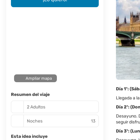
Ampliar mapa
Día 1º: (S
Resumen del viaje
Llegada a la
2 Adultos
Día 2º: (D
Desayuno. De
Noches
13
seguir disfr
Día 3º: (
Esta idea incluye