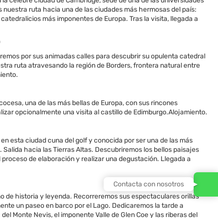
 la célebre ciudad de Cambridge, sede de una de las universidades
nuestra ruta hacia una de las ciudades más hermosas del país:
atedralicios más imponentes de Europa. Tras la visita, llegada a
O
aremos por sus animadas calles para descubrir su opulenta catedral
ra ruta atravesando la región de Borders, frontera natural entre
miento.
cocesa, una de las más bellas de Europa, con sus rincones
lizar opcionalmente una visita al castillo de Edimburgo.Alojamiento.
en esta ciudad cuna del golf y conocida por ser una de las más
 Salida hacia las Tierras Altas. Descubriremos los bellos paisajes
 proceso de elaboración y realizar una degustación. Llegada a
Contacta con nosotros
o de historia y leyenda. Recorreremos sus espectaculares orillas
lmente un paseo en barco por el Lago. Dedicaremos la tarde a
el Monte Nevis, el imponente Valle de Glen Coe y las riberas del