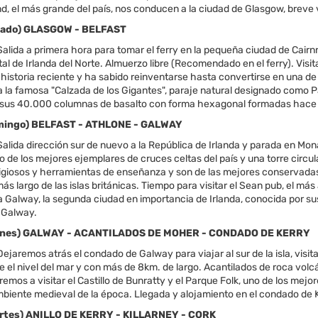
 el más grande del país, nos conducen a la ciudad de Glasgow, breve vi
ábado) GLASGOW - BELFAST
alida a primera hora para tomar el ferry en la pequeña ciudad de Cairn
tal de Irlanda del Norte. Almuerzo libre (Recomendado en el ferry). Vis
 historia reciente y ha sabido reinventarse hasta convertirse en una d
a la famosa "Calzada de los Gigantes", paraje natural designado como
sus 40.000 columnas de basalto con forma hexagonal formadas hace 60 
omingo) BELFAST - ATHLONE - GALWAY
lida dirección sur de nuevo a la República de Irlanda y parada en Mon
 de los mejores ejemplares de cruces celtas del país y una torre circula
igiosos y herramientas de enseñanza y son de las mejores conservadas de
ás largo de las islas británicas. Tiempo para visitar el Sean pub, el más
a Galway, la segunda ciudad en importancia de Irlanda, conocida por su
 Galway.
(Lunes) GALWAY - ACANTILADOS DE MOHER - CONDADO DE KERRY
jaremos atrás el condado de Galway para viajar al sur de la isla, vis
e el nivel del mar y con más de 8km. de largo. Acantilados de roca vol
 iremos a visitar el Castillo de Bunratty y el Parque Folk, uno de los me
ambiente medieval de la época. Llegada y alojamiento en el condado de 
Martes) ANILLO DE KERRY - KILLARNEY - CORK