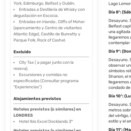
York, Edimburgo, Belfast y Dublín.
Lago Lomond,
Entradas a Destilería de Whisky con
Día 8º: (S
degustación en Escocia.
Desayuno. S
Entradas en Irlanda:, Cliffs of Moher
Belfast capi
(aparcamiento y Centro de visitantes
una agitada
Atlantic Edge), Castillo de Bunratty y
llegaremos 
Parque Folk, Rock of Cashel.
contemplar 
Día 9º: (D
Excluido
Desayuno. Sa
City Tax ( a pagar junto con la
observar uno
reseva).
símbolos rel
Excursiones y comidas no
Shanon, el m
especificadas (Consultar programa
llegaremos 
"Experiencias")
condado de
Día 10º: 
Alojamientos previstos
Desayuno. De
Hoteles previstos (o similares) en
metros sobr
LONDRES
del vértigo,
estilo y el 
Hotel Ibis Excel Docklands 3*
Día 11º: (
Hoteles previstos (o similares) en