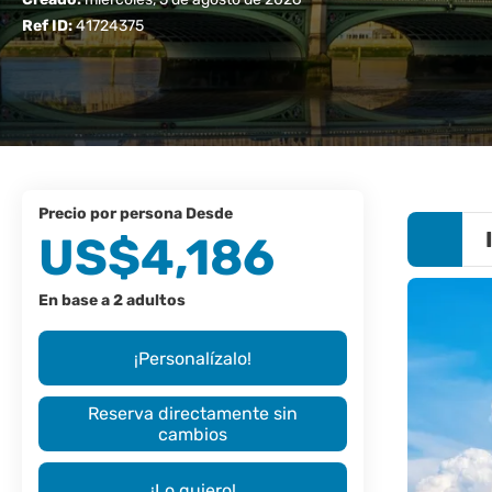
Ref ID:
41724375
precio por persona Desde
US$4,186
En base a 2 adultos
¡Personalízalo!
Reserva directamente sin
cambios
¡Lo quiero!