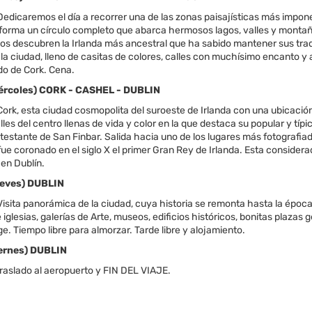
dicaremos el día a recorrer una de las zonas paisajísticas más imponente
 forma un círculo completo que abarca hermosos lagos, valles y montaña
os descubren la Irlanda más ancestral que ha sabido mantener sus tradici
 la ciudad, lleno de casitas de colores, calles con muchísimo encanto y
do de Cork. Cena.
Miércoles) CORK - CASHEL - DUBLIN
ork, esta ciudad cosmopolita del suroeste de Irlanda con una ubicación
lles del centro llenas de vida y color en la que destaca su popular y típi
testante de San Finbar. Salida hacia uno de los lugares más fotografiado
fue coronado en el siglo X el primer Gran Rey de Irlanda. Esta consider
en Dublín.
Jueves) DUBLIN
isita panorámica de la ciudad, cuya historia se remonta hasta la época
 iglesias, galerías de Arte, museos, edificios históricos, bonitas plazas
ege. Tiempo libre para almorzar. Tarde libre y alojamiento.
iernes) DUBLIN
raslado al aeropuerto y FIN DEL VIAJE.