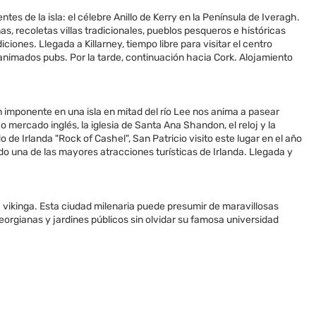
s de la isla: el célebre Anillo de Kerry en la Península de Iveragh.
s, recoletas villas tradicionales, pueblos pesqueros e históricas
ones. Llegada a Killarney, tiempo libre para visitar el centro
 animados pubs. Por la tarde, continuación hacia Cork. Alojamiento
 imponente en una isla en mitad del río Lee nos anima a pasear
co mercado inglés, la iglesia de Santa Ana Shandon, el reloj y la
 de Irlanda "Rock of Cashel", San Patricio visito este lugar en el año
ado una de las mayores atracciones turísticas de Irlanda. Llegada y
 vikinga. Esta ciudad milenaria puede presumir de maravillosas
 georgianas y jardines públicos sin olvidar su famosa universidad