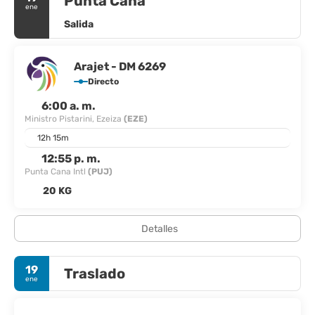
Punta Cana
ene
Salida
Arajet - DM 6269
Directo
6:00 a. m.
Ministro Pistarini, Ezeiza
(EZE)
12h 15m
12:55 p. m.
Punta Cana Intl
(PUJ)
20 KG
Detalles
19
Traslado
ene