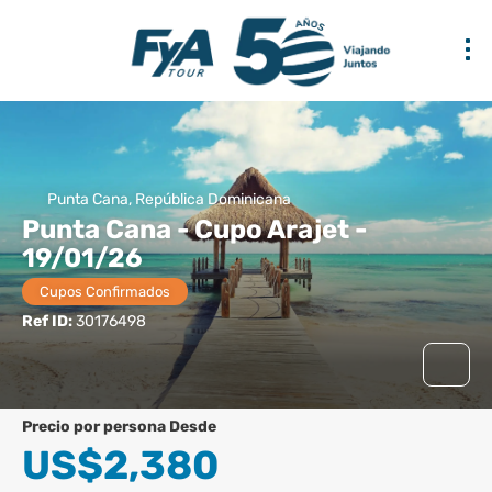
Punta Cana, República Dominicana
Punta Cana - Cupo Arajet -
19/01/26
Cupos Confirmados
Ref ID:
30176498
precio por persona Desde
US$2,380