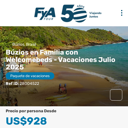
Búzios, Brasil
Búzios en Familia con
Welcomebeds - Vacaciones Julio
2025
Paquete de vacaciones
Ref ID:
28004522
precio por persona Desde
US$928