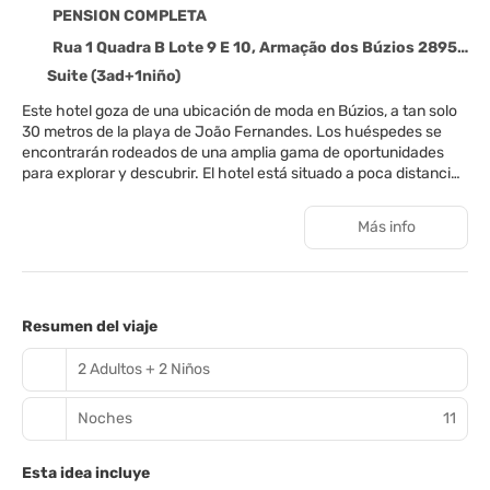
PENSION COMPLETA
Rua 1 Quadra B Lote 9 E 10, Armação dos Búzios 28950000
Suite (3ad+1niño)
Este hotel goza de una ubicación de moda en Búzios, a tan solo
30 metros de la playa de João Fernandes. Los huéspedes se
encontrarán rodeados de una amplia gama de oportunidades
para explorar y descubrir. El hotel está situado a poca distancia
de numerosas atracciones, así como de una gran variedad de
tiendas, restaurantes y opciones de entretenimiento. Este
Más info
encantador hotel presenta un diseño atractivo. Las
habitaciones están elegantemente decoradas y cuentan con
una serie de comodidades modernas para mayor confort. Los
huéspedes pueden disfrutar de un delicioso desayuno buffet,
para comenzar el día de la mejor manera. Pueden disfrutar de un
Resumen del viaje
relajante baño en la piscina o simplemente recostarse y
relajarse con una bebida refrescante del bar de la piscina.
2 Adultos + 2 Niños
Noches
11
Esta idea incluye