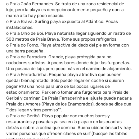
o Praia João Fernandes. Se trata de una zona residencial de
lujo, pero la playa es decepcionantemente pequeño y con la
marea alta hay poco espacio.
o Praia Brava. Surfing playa expuesta al Atlántico. Pocas
instalaciones.
o Praia Olho de Boi. Playa naturista llegar siguiendo un rastro de
500 metros de Praia Brava. Tome sus propios refrigerios.
o Praia do Forno. Playa atractiva del dedo del pie en forma con
una barra pequeña.
o Praia de Ferradura. Grande, playa protegida para no
nadadores surfistas. A pocos bares donde dejar las furgonetas.
Una posada de lujo, pero poco más en el camino de alojamiento.
o Praia Ferradurinha. Pequeña playa atractiva que pueden
quedar bien apretado. Sólo puede llegar en coche si quieren
pagar R10 una hora para uno de los pocos lugares de
estacionamiento. Park en o tomar una furgoneta para Praia de
Geribá y caminar. De Praia Ferraderinha el ajuste puede nadar a
Praia dos Amores (Playa de los Enamorados), donde se dice que
""dos llegan y tres permiso"".
o Praia de Geribá. Playa popular con muchos bares y
restaurantes y posadas ya sea en la playa o en las cuadras
detrás o sobre la colina que domina. Buena ubicación surf y hay
varias personas que ofrecen clases de surf (busque las tablas