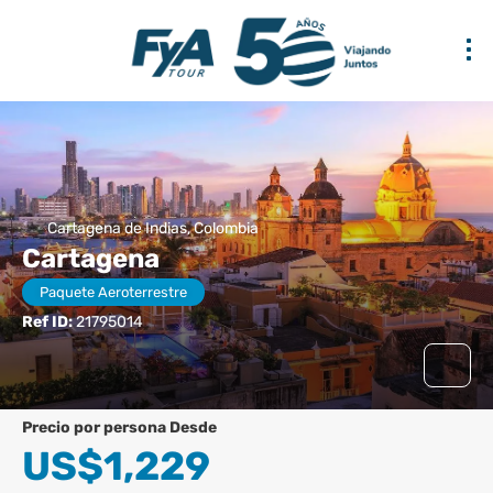
Cartagena de Indias, Colombia
Cartagena
Paquete Aeroterrestre
Ref ID:
21795014
precio por persona Desde
US$1,229