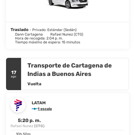
(COVID-19), algunas instalaciones o servicios del Hotel
presentarán cierres o cambios de horario. Se proporcionará más
información al momento del check-in.
Traslado
- Privado: Estándar (Sedán)
Dann Cartagena
Rafael Nunez (CTG)
Hora de recogida: 2:04 p. m.
Tiempo máximo de espera: 15 minutos
Transporte de Cartagena de
17
Indias a Buenos Aires
ago
Vuelta
LATAM
1 escala
5:20 p. m.
Rafael Nunez
(CTG)
10h 50m