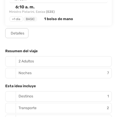
6:10 a. m.
Ministro Pistarini, Ezeiza
(EZE)
1 bolso de mano
+1 día
BASIC
Detalles
Resumen del viaje
2 Adultos
Noches
7
Esta idea incluye
Destinos
1
Transporte
2