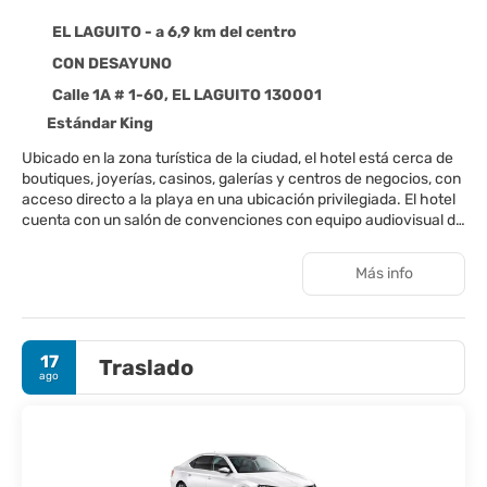
EL LAGUITO - a 6,9 km del centro
CON DESAYUNO
Calle 1A # 1-60, EL LAGUITO 130001
Estándar King
Ubicado en la zona turística de la ciudad, el hotel está cerca de
boutiques, joyerías, casinos, galerías y centros de negocios, con
acceso directo a la playa en una ubicación privilegiada. El hotel
cuenta con un salón de convenciones con equipo audiovisual de
alta tecnología. En el bar, puedes disfrutar de cócteles, bebidas
tropicales y una selección de licores. Este hotel de playa ofrece
Más info
aire acondicionado, wifi y un restaurante. Hemos adoptado un
Sistema de Gestión de Bioseguridad que abarca a todos los
involucrados en nuestra cadena de valor; se han reforzado
todos los procesos de limpieza y desinfección, brindando así
17
Traslado
seguridad a nuestros colaboradores, clientes y visitantes. Dann
ago
Hotels, de acuerdo con la Emergencia Sanitaria COVID-19,
solicita a los huéspedes colombianos, al momento del check-in,
la identificación de su EPS. A nuestros huéspedes extranjeros,
les solicitamos un comprobante o que tengan un seguro de
asistencia médica internacional activo. Debido al coronavirus