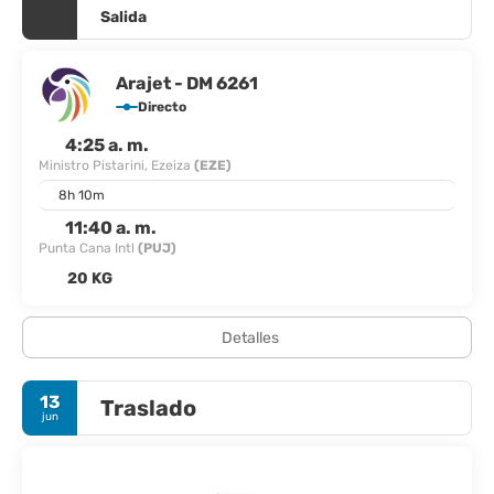
Salida
Arajet - DM 6261
Directo
4:25 a. m.
Ministro Pistarini, Ezeiza
(EZE)
8h 10m
11:40 a. m.
Punta Cana Intl
(PUJ)
20 KG
Detalles
13
Traslado
jun