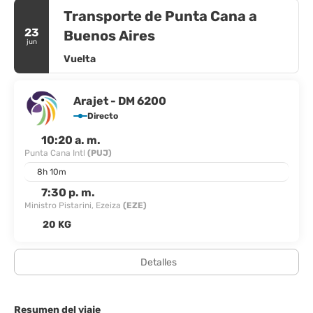
Transporte de Punta Cana a
23
Buenos Aires
jun
Vuelta
Arajet - DM 6200
Directo
10:20 a. m.
Punta Cana Intl
(PUJ)
8h 10m
7:30 p. m.
Ministro Pistarini, Ezeiza
(EZE)
20 KG
Detalles
Resumen del viaje