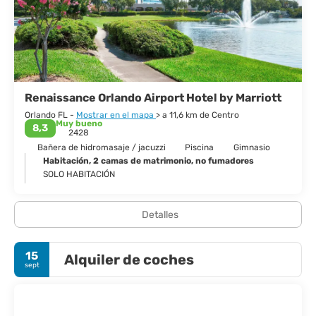
colección de cristales de Tiffany, o el Centro de Ciencias de
Orlando, con cientos de exhibiciones interactivas para los
visitantes de todas las edades.
La ciudad tiene una actitud de "jóvenes de corazón" y es un
cruce de diferentes culturas. Por la noche es más o menos todo
lo que quieras. El centro de la ciudad cuenta con varios bares y
Renaissance Orlando Airport Hotel by Marriott
clubes para cualquier multitud. En pocas palabras, Orlando es
Orlando FL -
Mostrar en el mapa
> a 11,6 km de Centro
Muy bueno
8,3
2428
Bañera de hidromasaje / jacuzzi
Piscina
Gimnasio
Habitación, 2 camas de matrimonio, no fumadores
SOLO HABITACIÓN
Detalles
15
Alquiler de coches
sept