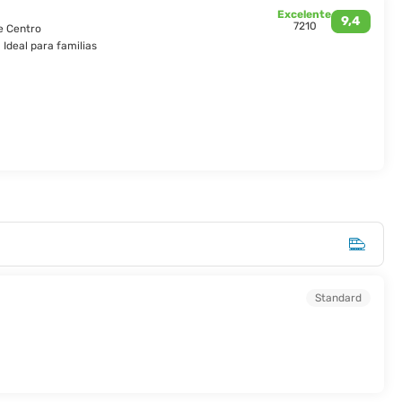
ante. Con su historia y patrimonio arquitectónico, París es la ciudad
Excelente
9,4
7210
de Centro
Ideal para familias
Standard