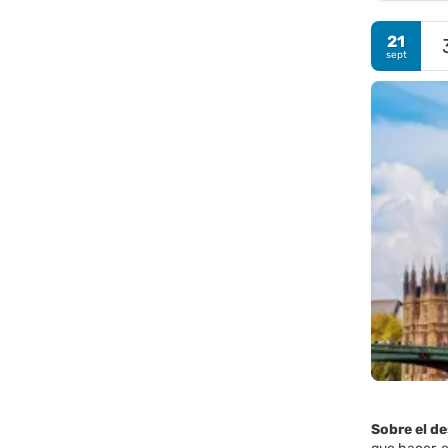
21
sept
Sobre el d