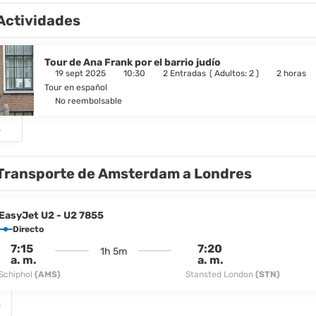
Actividades
Tour de Ana Frank por el barrio judío
19 sept 2025
10:30
2 Entradas
(
Adultos: 2
)
2 horas
Tour en español
No reembolsable
s
Transporte de Amsterdam a Londres
EasyJet U2 - U2 7855
Directo
7:15
7:20
1h 5m
a. m.
a. m.
Schiphol
(AMS)
Stansted London
(STN)
s