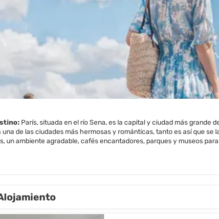
estino:
París, situada en el río Sena, es la capital y ciudad más grand
 una de las ciudades más hermosas y románticas, tanto es así que se la
 un ambiente agradable, cafés encantadores, parques y museos para sat
endo el río Sena, es Patrimonio de la Humanidad por la UNESCO.
s el hogar de algunos de los edificios antiguos más emblemáticos del m
 Palacio de Versalles, el Moulin Rouge o el Hotel des Invalides. Son infin
os del mundo del arte y la cultura, es obligatorio. París sigue siendo m
Alojamiento
os edificios modernos más impresionantes de la acutalidad, como La Dé