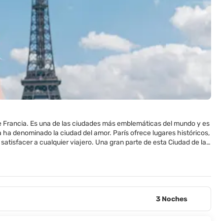
e de Francia. Es una de las ciudades más emblemáticas del mundo y es
 ha denominado la ciudad del amor. París ofrece lugares históricos,
isfacer a cualquier viajero. Una gran parte de esta Ciudad de la
undo, como Le Tour Eiffel, Notre Dame, Sacré Coeur, L´Arc de
itas las cosas para ver en esta ciudad, pero el Louvre, uno de los
uy influyente en los ámbitos del arte y diseño y es el hogar de
fense, el Centro Pompidou, el Instituto del Mundo Árabe o el Stade
3 Noches