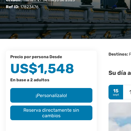
Ref ID:
17823476
Destinos:
P
precio por persona Desde
US$1,548
Su día a
En base a 2 adultos
15
¡Personalízalo!
sept
Reserva directamente sin
cambios