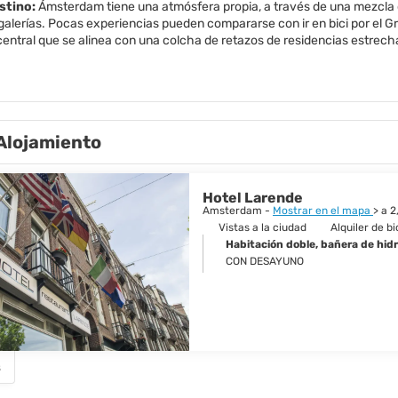
estino:
Ámsterdam tiene una atmósfera propia, a través de una mezcla de
alerías. Pocas experiencias pueden compararse con ir en bici por el Gr
central que se alinea con una colcha de retazos de residencias estrech
 motor habitualmente arruinan los paisajes urbanos de otras capitales e
. La ciudad es un universo alternativo donde el transporte no motoriza
tas habitualmente difieren de sus homólogos de dos ruedas. Ámsterdam
 arte, la música y la cultura, con un despliegue interminable de exposici
el arte como son los museos Rijks y Van Gogh, hay una proliferación d
Alojamiento
ca. El festival line-up es igualmente variado, dedicado a todo, desde el t
enombre se convierten en el escenario para una serie de conciertos de 
mpleaños del Rey. La ciudad se viste de naranja patriótico, los canales 
que todo el mundo vacía sus armarios e intentan vender sus trastos en 
Hotel Larende
Amsterdam -
Mostrar en el mapa
> a 
Vistas a la ciudad
Alquiler de bi
Habitación doble, bañera de hid
CON DESAYUNO
s