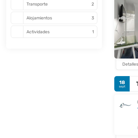
París es una
Transporte
2
Alojamientos
3
Actividades
1
Detalle
18
sept