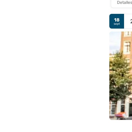
Detalle
18
sept