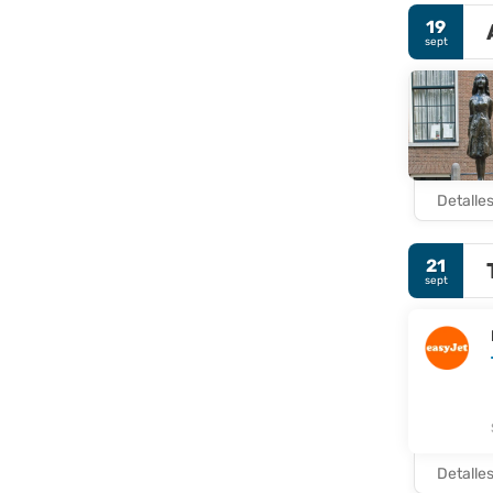
19
sept
Detalle
21
sept
Detalle