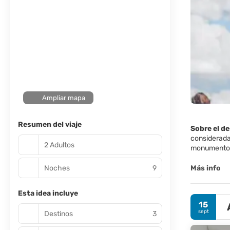
Ampliar mapa
Resumen del viaje
Sobre el d
considerada
2 Adultos
monumentos,
Luz, incluy
Noches
9
Más info
La ciudad e
Triomphe, el
Esta idea incluye
mejores muse
15
algunos de l
sept
Destinos
3
de France.