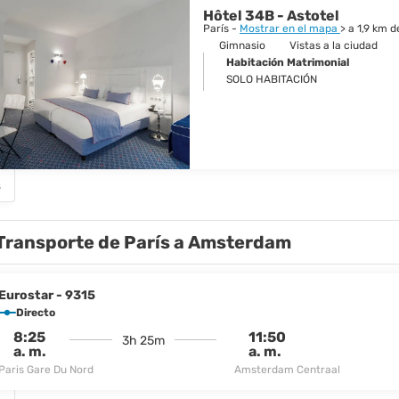
 ciudad de inmensa vitalidad y belleza y es un destino increíble y fascin
Hôtel 34B - Astotel
París -
Mostrar en el mapa
> a 1,9 km 
Gimnasio
Vistas a la ciudad
Habitación Matrimonial
SOLO HABITACIÓN
s
Transporte de París a Amsterdam
Eurostar - 9315
Directo
8:25
11:50
3h 25m
a. m.
a. m.
Paris Gare Du Nord
Amsterdam Centraal