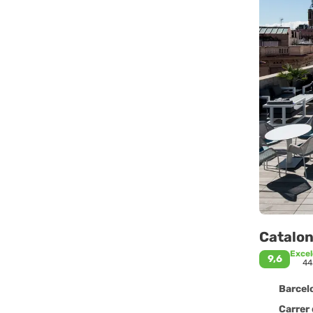
Catalo
Exce
9,6
44
Barcelo
Carrer de l