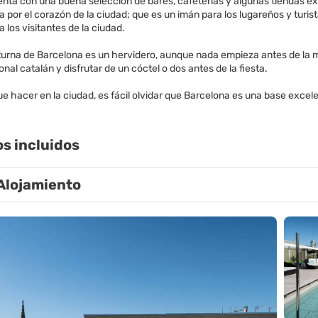
nta con una buena selección de bares, cafeterías y algunas tiendas ext
 por el corazón de la ciudad; que es un imán para los lugareños y turist
 los visitantes de la ciudad.
turna de Barcelona es un hervidero, aunque nada empieza antes de la m
ional catalán y disfrutar de un cóctel o dos antes de la fiesta.
e hacer en la ciudad, es fácil olvidar que Barcelona es una base excele
os incluidos
Alojamiento