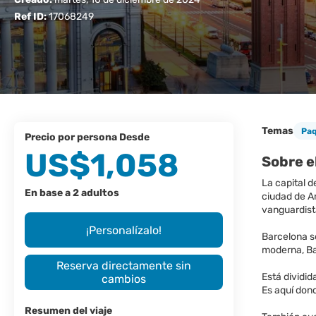
Ref ID:
17068249
Temas
Pa
precio por persona Desde
US$1,058
Sobre e
La capital d
En base a 2 adultos
ciudad de A
vanguardist
¡Personalízalo!
Barcelona se
moderna, Ba
Reserva directamente sin
Está dividid
cambios
Es aquí dond
Resumen del viaje