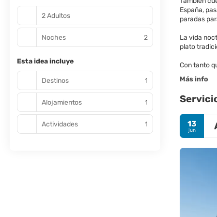
También cue
España, pasa
2 Adultos
paradas para
Noches
2
La vida noc
plato tradic
Esta idea incluye
Con tanto qu
Más info
Destinos
1
Servici
Alojamientos
1
13
Actividades
1
jun