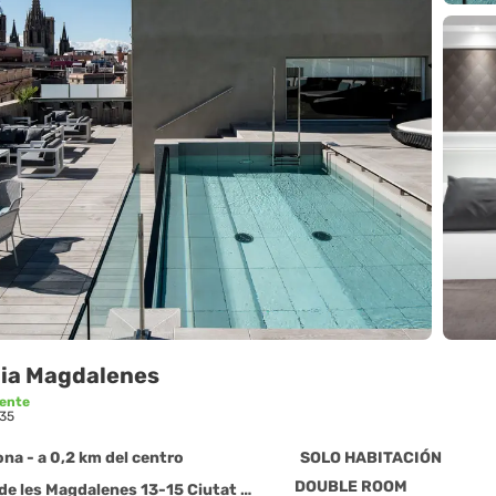
nia Magdalenes
lente
35
na - a 0,2 km del centro
SOLO HABITACIÓN
DOUBLE ROOM
es Magdalenes 13-15 Ciutat Vella, Barcelona 08002