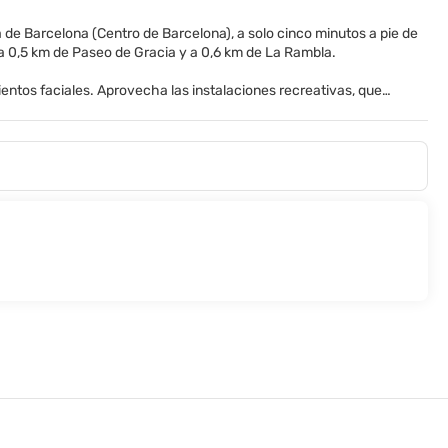
 de Barcelona (Centro de Barcelona), a solo cinco minutos a pie de
e hotel spa se encuentra a 0,5 km de Paseo de Gracia y a 0,6 km de La Rambla.
entos faciales. Aprovecha las instalaciones recreativas, que
nternet wifi gratis, servicios de conserjería y una televisión en la
 y televisión de pantalla plana. La conexión wifi gratis te mantendrá
 privado está provisto de artículos de higiene personal gratuitos y
 escritorio y teléfono.
algo para comer en su bar-cafetería. Disfruta de tu bebida favorita
cional, se ofrece de lunes a viernes de 07:00 a 10:30, mientras que
u disposición.