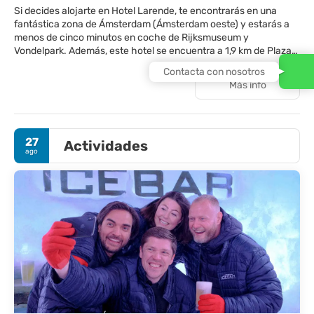
Si decides alojarte en Hotel Larende, te encontrarás en una
fantástica zona de Ámsterdam (Ámsterdam oeste) y estarás a
menos de cinco minutos en coche de Rijksmuseum y
Vondelpark. Además, este hotel se encuentra a 1,9 km de Plaza
Dam y a 2 km de Museo Van Gogh.
Contacta con nosotros
Más info
Con bicicletas de alquiler y muchas otras instalaciones
recreativas a tu disposición, no te quedará ni un minuto libre.
Encontrarás también conexión a Internet wifi gratis y servicios
de conserjería.
27
Actividades
ago
Te sentirás como en tu propia casa en cualquiera de las 14
habitaciones con aire acondicionado, minibar y televisión LED.
La conexión wifi gratis te mantendrá en contacto con los tuyos.
Además, podrás disfrutar de canales por cable. El baño privado
está provisto de artículos de higiene personal gratuitos y
secadores de pelo. Entre las comodidades, se incluyen caja
fuerte (cabe un portátil) y escritorio, además de un servicio de
limpieza disponible todos los días.
Hotel Larende sirve deliciosas comidas en Restaurant Larende.
Apaga la sed con tu bebida favorita en el bar o lounge. Se ofrece
un desayuno continental de pago.