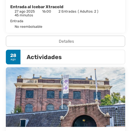
Tendrás tintorería, un servicio de recepción las 24 horas y
Entrada al Icebar Xtracold
27 ago 2025
16:00
2 Entradas
(
Adultos: 2
)
consigna de equipaje a tu disposición.
45 minutos
Entrada
No reembolsable
Detalles
28
Actividades
ago