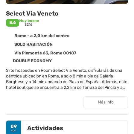
Select Via Veneto
Muy bueno
8,6
3216
Rome - a 2,0 km del centro
SOLO HABITACIÓN
Via Piemonte 63, Rome 00187
DOUBLE ECONOMY
Si te hospedas en Room Select Via Veneto, disfrutarás de una
céntrica ubicación en Roma, a solo 8 min a pie de Galería
Borghese y a 14 min andando de Plaza de España. Además, este
hotel boutique se encuentra a 2,2 km de Terraza del Pincio y a
2,5 km de Fontana di Trevi.
Más info
Aprovecha los prácticos servicios que se te ofrecen, como
conexión a Internet wifi gratis o servicios de conserjería.
Disfruta de una agradable estancia en una de las 70
09
Actividades
habitaciones con televisión LED. La conexión wifi gratis te
ago
mantendrá en contacto con los tuyos. Además, podrás disfrutar