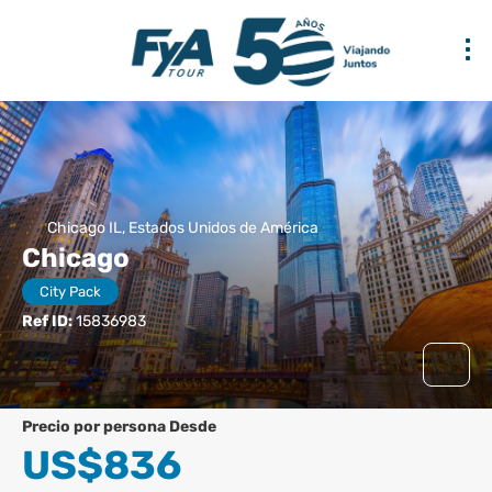
Chicago IL, Estados Unidos de América
Chicago
City Pack
Ref ID:
15836983
precio por persona Desde
US$836