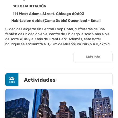
SOLO HABITACIÓN
111 West Adams Street, Chicago 60603
Habitacion doble (Cama Doble) Queen bed - Small
Si decides alojarte en Central Loop Hotel, disfrutarás de una
fantástica ubicación en el centro de Chicago, a solo 5 min a pie
de Torre Willis y a 7 min de Grant Park. Además, este hotel
boutique se encuentra a 0,7 km de Millennium Park y a 0,9 km de
Paseo del río Chicago.
Más info
Con gimnasio abierto las 24 horas y muchas otras instalaciones
recreativas a tu disposición, no te quedará ni un minuto libre.
Encontrarás también conexión a Internet wifi gratis y servicios
de conserjería. Encontrarás además un salón de eventos y una
25
Actividades
máquina expendedora.
sept
Disfruta de una agradable estancia en una de las 109
habitaciones con televisión LCD. La conexión wifi gratis te
mantendrá en contacto con los tuyos. Además, podrás disfrutar
de canales digitales. El cuarto de baño está provisto de ducha y
secadores de pelo. Entre las comodidades, se incluyen caja
fuerte, escritorio y teléfono.