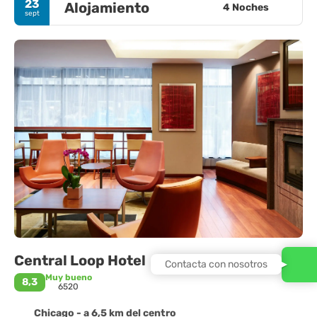
23
Alojamiento
4 Noches
sept
Central Loop Hotel
Contacta con nosotros
Muy bueno
8,3
6520
Chicago - a 6,5 km del centro