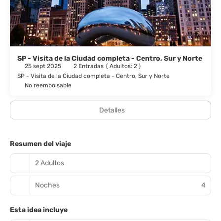
Toma algo de cocina americana en Elephant & Castle,
restaurante con un bar o lounge, aunque también puedes llamar
al servicio de habitaciones con horario limitado. Se ofrece un
desayuno completo todos los días de 08:00 a 11:00 con un
coste adicional.
SP - Visita de la Ciudad completa - Centro, Sur y Norte
25 sept 2025
2 Entradas
(
Adultos: 2
)
Tendrás un centro de negocios abierto las 24 horas, check-in
SP - Visita de la Ciudad completa - Centro, Sur y Norte
exprés y check-out exprés a tu disposición.
No reembolsable
Detalles
Resumen del viaje
2 Adultos
Noches
4
Esta idea incluye