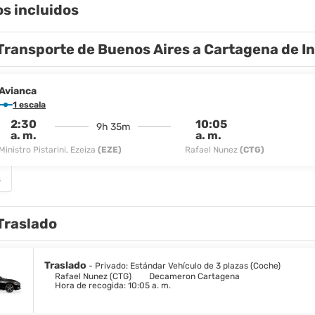
os incluidos
Transporte de Buenos Aires a Cartagena de I
Avianca
1 escala
2:30
10:05
9h 35m
a. m.
a. m.
Ministro Pistarini, Ezeiza
(EZE)
Rafael Nunez
(CTG)
s
Traslado
Traslado
- Privado: Estándar Vehículo de 3 plazas (Coche)
Rafael Nunez (CTG)
Decameron Cartagena
Hora de recogida: 10:05 a. m.