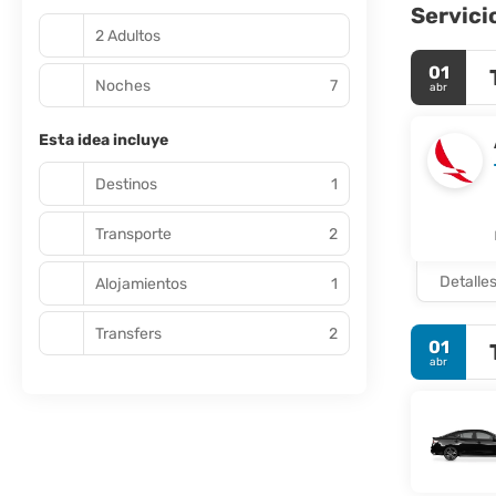
Servici
2 Adultos
01
Noches
7
abr
Esta idea incluye
Destinos
1
Transporte
2
Detalle
Alojamientos
1
Transfers
2
01
abr