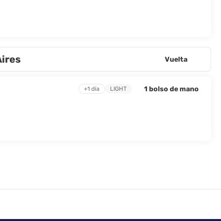
Aires
Vuelta
1 bolso de mano
+1 día
LIGHT