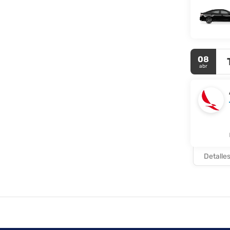
08
abr
Detalle