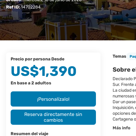
Ref ID:
14702284
Temas
Pa
precio por persona Desde
US$1,390
Sobre e
Declarado P
En base a 2 adultos
Sur. Frente 
La ciudad e
numerosas y 
¡Personalízalo!
Dar un paseo
Inquisición,
opciones de
Reserva directamente sin
Cartagena of
cambios
Más info
Resumen del viaje