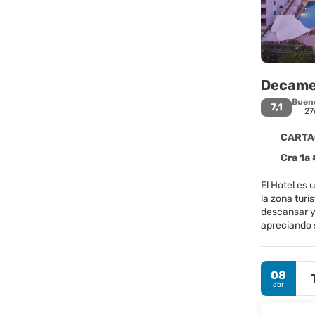
Decame
Buen
7,1
27
CARTAG
Cra 1a
El Hotel es 
la zona turí
descansar y 
apreciando 
08
abr