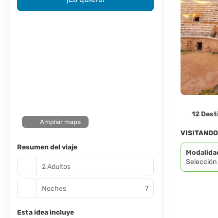
12 Dest
Ampliar mapa
VISITAND
Resumen del viaje
Modalida
Selección
2 Adultos
Noches
7
Esta idea incluye