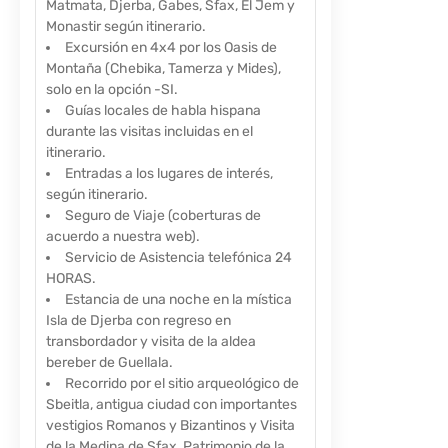
Matmata, Djerba, Gabes, Sfax, El Jem y
Monastir según itinerario.
Excursión en 4x4 por los Oasis de
Montaña (Chebika, Tamerza y Mides),
solo en la opción -SI.
Guías locales de habla hispana
durante las visitas incluidas en el
itinerario.
Entradas a los lugares de interés,
según itinerario.
Seguro de Viaje (coberturas de
acuerdo a nuestra web).
Servicio de Asistencia telefónica 24
HORAS.
Estancia de una noche en la mística
Isla de Djerba con regreso en
transbordador y visita de la aldea
bereber de Guellala.
Recorrido por el sitio arqueológico de
Sbeitla, antigua ciudad con importantes
vestigios Romanos y Bizantinos y Visita
de la Medina de Sfax, Patrimonio de la