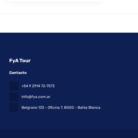
FyA Tour
Contacto
+54 9 2914 72-7573
info@fya.com.ar
Belgrano 133 - Oficina 7
, 8000 - Bahia Blanca