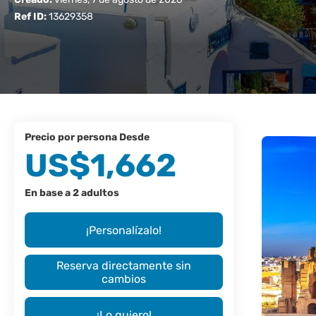
Ref ID:
13629358
precio por persona Desde
US$1,662
En base a 2 adultos
¡Personalízalo!
Reserva directamente sin
cambios
¡Lo quiero!