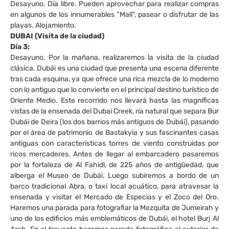
Desayuno. Día libre. Pueden aprovechar para realizar compras
en algunos de los innumerables “Mall”, pasear o disfrutar de las
playas. Alojamiento.
DUBAI (Visita de la ciudad)
Día 3:
Desayuno. Por la mañana, realizaremos la visita de la ciudad
clásica. Dubái es una ciudad que presenta una escena diferente
tras cada esquina, ya que ofrece una rica mezcla de lo moderno
con lo antiguo que lo convierte en el principal destino turístico de
Oriente Medio. Este recorrido nos llevará hasta las magníficas
vistas de la ensenada del Dubai Creek, ría natural que separa Bur
Dubái de Deira (los dos barrios más antiguos de Dubái), pasando
por el área de patrimonio de Bastakyia y sus fascinantes casas
antiguas con características torres de viento construidas por
ricos mercaderes. Antes de llegar al embarcadero pasaremos
por la fortaleza de Al Fahidi, de 225 años de antigüedad, que
alberga el Museo de Dubái. Luego subiremos a bordo de un
barco tradicional Abra, o taxi local acuático, para atravesar la
ensenada y visitar el Mercado de Especias y el Zoco del Oro.
Haremos una parada para fotografiar la Mezquita de Jumeirah y
uno de los edificios más emblemáticos de Dubái, el hotel Burj Al