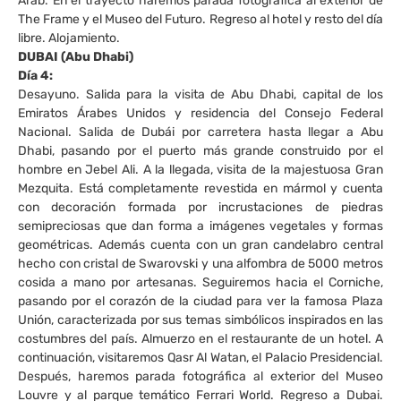
Arab. En el trayecto haremos parada fotográfica al exterior de
The Frame y el Museo del Futuro. Regreso al hotel y resto del día
libre. Alojamiento.
DUBAI (Abu Dhabi)
Día 4:
Desayuno. Salida para la visita de Abu Dhabi, capital de los
Emiratos Árabes Unidos y residencia del Consejo Federal
Nacional. Salida de Dubái por carretera hasta llegar a Abu
Dhabi, pasando por el puerto más grande construido por el
hombre en Jebel Ali. A la llegada, visita de la majestuosa Gran
Mezquita. Está completamente revestida en mármol y cuenta
con decoración formada por incrustaciones de piedras
semipreciosas que dan forma a imágenes vegetales y formas
geométricas. Además cuenta con un gran candelabro central
hecho con cristal de Swarovski y una alfombra de 5000 metros
cosida a mano por artesanas. Seguiremos hacia el Corniche,
pasando por el corazón de la ciudad para ver la famosa Plaza
Unión, caracterizada por sus temas simbólicos inspirados en las
costumbres del país. Almuerzo en el restaurante de un hotel. A
continuación, visitaremos Qasr Al Watan, el Palacio Presidencial.
Después, haremos parada fotográfica al exterior del Museo
Louvre y al parque temático Ferrari World. Regreso a Dubai.