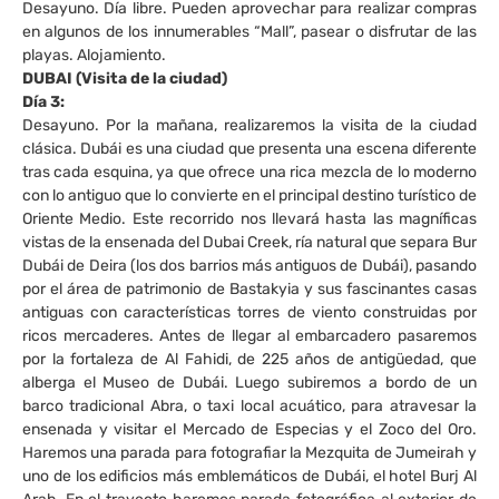
Desayuno. Día libre. Pueden aprovechar para realizar compras
en algunos de los innumerables “Mall”, pasear o disfrutar de las
playas. Alojamiento.
DUBAI (Visita de la ciudad)
Día 3:
Desayuno. Por la mañana, realizaremos la visita de la ciudad
clásica. Dubái es una ciudad que presenta una escena diferente
tras cada esquina, ya que ofrece una rica mezcla de lo moderno
con lo antiguo que lo convierte en el principal destino turístico de
Oriente Medio. Este recorrido nos llevará hasta las magníficas
vistas de la ensenada del Dubai Creek, ría natural que separa Bur
Dubái de Deira (los dos barrios más antiguos de Dubái), pasando
por el área de patrimonio de Bastakyia y sus fascinantes casas
antiguas con características torres de viento construidas por
ricos mercaderes. Antes de llegar al embarcadero pasaremos
por la fortaleza de Al Fahidi, de 225 años de antigüedad, que
alberga el Museo de Dubái. Luego subiremos a bordo de un
barco tradicional Abra, o taxi local acuático, para atravesar la
ensenada y visitar el Mercado de Especias y el Zoco del Oro.
Haremos una parada para fotografiar la Mezquita de Jumeirah y
uno de los edificios más emblemáticos de Dubái, el hotel Burj Al