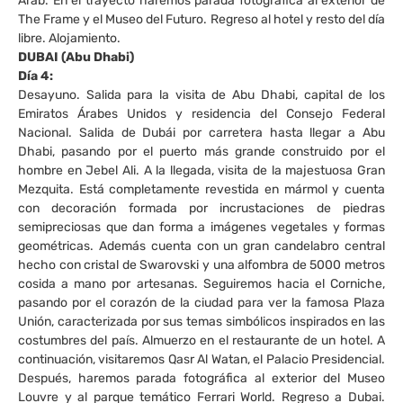
Arab. En el trayecto haremos parada fotográfica al exterior de
The Frame y el Museo del Futuro. Regreso al hotel y resto del día
libre. Alojamiento.
DUBAI (Abu Dhabi)
Día 4:
Desayuno. Salida para la visita de Abu Dhabi, capital de los
Emiratos Árabes Unidos y residencia del Consejo Federal
Nacional. Salida de Dubái por carretera hasta llegar a Abu
Dhabi, pasando por el puerto más grande construido por el
hombre en Jebel Ali. A la llegada, visita de la majestuosa Gran
Mezquita. Está completamente revestida en mármol y cuenta
con decoración formada por incrustaciones de piedras
semipreciosas que dan forma a imágenes vegetales y formas
geométricas. Además cuenta con un gran candelabro central
hecho con cristal de Swarovski y una alfombra de 5000 metros
cosida a mano por artesanas. Seguiremos hacia el Corniche,
pasando por el corazón de la ciudad para ver la famosa Plaza
Unión, caracterizada por sus temas simbólicos inspirados en las
costumbres del país. Almuerzo en el restaurante de un hotel. A
continuación, visitaremos Qasr Al Watan, el Palacio Presidencial.
Después, haremos parada fotográfica al exterior del Museo
Louvre y al parque temático Ferrari World. Regreso a Dubai.