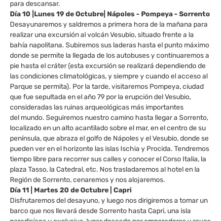
para descansar.
Día 10 |Lunes 19 de Octubre| Nápoles - Pompeya - Sorrento
Desayunaremos y saldremos a primera hora de la mañana para
realizar una excursión al volcán Vesubio, situado frente a la
bahía napolitana. Subiremos sus laderas hasta el punto máximo
donde se permite la llegada de los autobuses y continuaremos a
pie hasta el cráter (esta excursión se realizará dependiendo de
las condiciones climatológicas, y siempre y cuando el acceso al
Parque se permita). Por la tarde, visitaremos Pompeya, ciudad
que fue sepultada en el año 79 por la erupción del Vesubio,
consideradas las ruinas arqueológicas más importantes
del mundo. Seguiremos nuestro camino hasta llegar a Sorrento,
localizado en un alto acantilado sobre el mar, en el centro de su
península, que abraza el golfo de Nápoles y el Vesubio, donde se
pueden ver en el horizonte las islas Ischia y Procida. Tendremos
tiempo libre para recorrer sus calles y conocer el Corso Italia, la
plaza Tasso, la Catedral, etc. Nos trasladaremos al hotel en la
Región de Sorrento, cenaremos y nos alojaremos.
Día 11 | Martes 20 de Octubre | Capri
Disfrutaremos del desayuno, y luego nos dirigiremos a tomar un
barco que nos llevará desde Sorrento hasta Capri, una isla