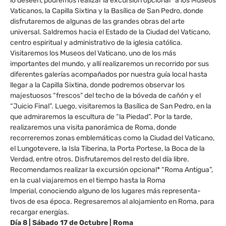
lo deseen, podremos realizar la excursión opcional* a los Museos
Vaticanos, la Capilla Sixtina y la Basílica de San Pedro, donde
disfrutaremos de algunas de las grandes obras del arte
universal. Saldremos hacia el Estado de la Ciudad del Vaticano,
centro espiritual y administrativo de la iglesia católica.
Visitaremos los Museos del Vaticano, uno de los más
importantes del mundo, y allí realizaremos un recorrido por sus
diferentes galerías acompañados por nuestra guía local hasta
llegar a la Capilla Sixtina, donde podremos observar los
majestuosos “frescos” del techo de la bóveda de cañón y el
“Juicio Final”. Luego, visitaremos la Basílica de San Pedro, en la
que admiraremos la escultura de “la Piedad”. Por la tarde,
realizaremos una visita panorámica de Roma, donde
recorreremos zonas emblemáticas como la Ciudad del Vaticano,
el Lungotevere, la Isla Tiberina, la Porta Portese, la Boca de la
Verdad, entre otros. Disfrutaremos del resto del día libre.
Recomendamos realizar la excursión opcional* “Roma Antigua”,
en la cual viajaremos en el tiempo hasta la Roma
Imperial, conociendo alguno de los lugares más representa-
tivos de esa época. Regresaremos al alojamiento en Roma, para
recargar energías.
Día 8 | Sábado 17 de Octubre | Roma