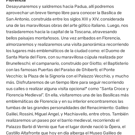
Florencia
Desayunaremos y saldremos hacia Padua, allí podremos
aprovechar un breve tiempo libre para conocer la Basílica de
San Antonio, construida entre los siglos XIII y XIV, considerada
una de las maravillosas obras del arte gótico italiano. Luego, nos
trasladaremos hacia la capital de la Toscana, atravesando
bellos paisajes montañosos. Una vez arribados en Florencia,
almorzaremos y realizaremos una visita panorámica recorriendo
los lugares más emblemáticos de la ciudad como: el Duomo de
Santa Maria del Fiore, con su maravillosa cúpula realizada por
Brunelleschi; el campanario, construido por Giotto; el Baptisterio
con las famosas Puertas del Paraíso de Ghiberti; el Ponte
Vecchio; la Plaza de la Signoria con el Palazzo Vecchio, y mucho
más. Disfrutaremos de un tiempo libre para seguir recorriendo
sus calles o realizar alguna visita opcional* como “Santa Croce y
Florencia Medieval”. En ella, visitaremos una de las Basílicas más
emblemáticas de Florencia y en su interior encontraremos las
tumbas de las grandes personalidades del Renacimiento: Galileo
Galilei, Rossini, Miguel Angel, y Machiavello, entre otros. También
realizaremos un paseo por el barrio medieval, recorriendo el
Palazzo Barbi di Vernio que fue el lugar donde nació la Ópera, el
Castillo Altafronte que hoy en día alberga el Museo Galileo de