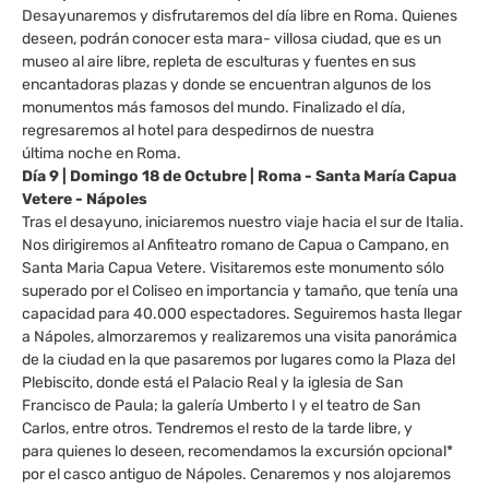
Desayunaremos y disfrutaremos del día libre en Roma. Quienes
deseen, podrán conocer esta mara- villosa ciudad, que es un
museo al aire libre, repleta de esculturas y fuentes en sus
encantadoras plazas y donde se encuentran algunos de los
monumentos más famosos del mundo. Finalizado el día,
regresaremos al hotel para despedirnos de nuestra
última noche en Roma.
Día 9 | Domingo 18 de Octubre | Roma - Santa María Capua
Vetere - Nápoles
Tras el desayuno, iniciaremos nuestro viaje hacia el sur de Italia.
Nos dirigiremos al Anfiteatro romano de Capua o Campano, en
Santa Maria Capua Vetere. Visitaremos este monumento sólo
superado por el Coliseo en importancia y tamaño, que tenía una
capacidad para 40.000 espectadores. Seguiremos hasta llegar
a Nápoles, almorzaremos y realizaremos una visita panorámica
de la ciudad en la que pasaremos por lugares como la Plaza del
Plebiscito, donde está el Palacio Real y la iglesia de San
Francisco de Paula; la galería Umberto I y el teatro de San
Carlos, entre otros. Tendremos el resto de la tarde libre, y
para quienes lo deseen, recomendamos la excursión opcional*
por el casco antiguo de Nápoles. Cenaremos y nos alojaremos