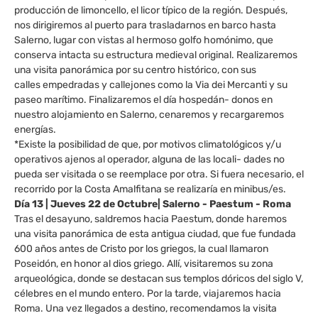
producción de limoncello, el licor típico de la región. Después,
nos dirigiremos al puerto para trasladarnos en barco hasta
Salerno, lugar con vistas al hermoso golfo homónimo, que
conserva intacta su estructura medieval original. Realizaremos
una visita panorámica por su centro histórico, con sus
calles empedradas y callejones como la Via dei Mercanti y su
paseo marítimo. Finalizaremos el día hospedán- donos en
nuestro alojamiento en Salerno, cenaremos y recargaremos
energías.
*Existe la posibilidad de que, por motivos climatológicos y/u
operativos ajenos al operador, alguna de las locali- dades no
pueda ser visitada o se reemplace por otra. Si fuera necesario, el
recorrido por la Costa Amalfitana se realizaría en minibus/es.
Día 13 | Jueves 22 de Octubre| Salerno - Paestum - Roma
Tras el desayuno, saldremos hacia Paestum, donde haremos
una visita panorámica de esta antigua ciudad, que fue fundada
600 años antes de Cristo por los griegos, la cual llamaron
Poseidón, en honor al dios griego. Allí, visitaremos su zona
arqueológica, donde se destacan sus templos dóricos del siglo V,
célebres en el mundo entero. Por la tarde, viajaremos hacia
Roma. Una vez llegados a destino, recomendamos la visita