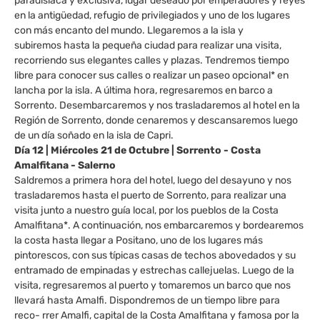
paradisíaca y exclusiva, lugar deseado por emperadores y reyes
en la antigüedad, refugio de privilegiados y uno de los lugares
con más encanto del mundo. Llegaremos a la isla y
subiremos hasta la pequeña ciudad para realizar una visita,
recorriendo sus elegantes calles y plazas. Tendremos tiempo
libre para conocer sus calles o realizar un paseo opcional* en
lancha por la isla. A última hora, regresaremos en barco a
Sorrento. Desembarcaremos y nos trasladaremos al hotel en la
Región de Sorrento, donde cenaremos y descansaremos luego
de un día soñado en la isla de Capri.
Día 12 | Miércoles 21 de Octubre | Sorrento - Costa
Amalfitana - Salerno
Saldremos a primera hora del hotel, luego del desayuno y nos
trasladaremos hasta el puerto de Sorrento, para realizar una
visita junto a nuestro guía local, por los pueblos de la Costa
Amalfitana*. A continuación, nos embarcaremos y bordearemos
la costa hasta llegar a Positano, uno de los lugares más
pintorescos, con sus típicas casas de techos abovedados y su
entramado de empinadas y estrechas callejuelas. Luego de la
visita, regresaremos al puerto y tomaremos un barco que nos
llevará hasta Amalfi. Dispondremos de un tiempo libre para
reco- rrer Amalfi, capital de la Costa Amalfitana y famosa por la