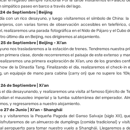
icar el regateo siempre funciona! Por la tarde visitaremos el Palacio 
 simpático paseo en barco a través del lago.
 24 de Septiembre | Beijing
 día con un rico desayuno, y luego visitaremos el símbolo de China: la
ranjeros, con varias torres de observación accesibles en teleférico
el, realizaremos una parada fotográfica en el Nido de Pájaro y el Cubo
tro último día en Beijing, nos dirigiremos al alojamiento.
s 25 de Septiembre | Beijing - Xi’an
yuno nos trasladaremos a la estación de trenes. Tendremos nuestra pri
en primera clase, donde recorreremos el paisaje de este extenso y mar
realizaremos una primera exploración de Xi’an, uno de los grandes cent
ow de la Dinastía Tang. Finalizando el día, realizaremos el check-in
g, un equipaje de mano para cabina (carry on) que no supere los 10kg
 26 de Septiembre | Xi’an
l día desayunando, y realizaremos una visita al famoso Ejército de Te
stodian el mausoleo imperial y la tumba subterránea del emperador. Al
mos, y regresaremos a nuestro alojamiento.
o 27 de Junio | Xi’an - Shanghái
y visitaremos la Pequeña Pagoda del Ganso Salvaje (siglo XII), que
disfrutaremos de un almuerzo de dumplings (comida tradicional) y vis
al aeropuerto para tomar nuestro vuelo a Shanghái. Llegaremos a des