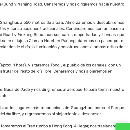
a del Bund y Nanjing Road. Cenaremos y nos dirigiremos hacia nuestro
 de Shanghái, a 550 metros de altura. Almorzaremos y descubriremos
uentes y construcciones tradicionales. Continuaremos con un paseo a
hai Road y Wukang Road, con sus calles empedradas y tiendas que
ica en el lujoso Jinmao Hotel en Pudong, daremos un paseo por el
r desde el río, la iluminación y construcciones a ambas orillas del
rox. 1 hora). Visitaremos Tongli, el pueblo de los canales, con un
sfrutar del resto del día libre. Cenaremos y nos alojaremos en
l Buda de Jade y nos dirigiremos al aeropuerto para tomar nuestro
ento.
visitar los lugares más reconocidos de Guangzhou; como el Parque
del día libre, y regresaremos al alojamiento a descansar.
 tomaremos el Tren rumbo a Hong Kong. Al llegar, nos trasladaremos