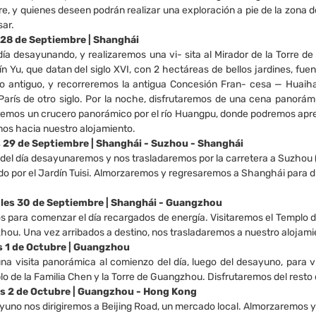
ibre, y quienes deseen podrán realizar una exploración a pie de la zon
sar.
s 28 de Septiembre | Shanghái
 día desayunando, y realizaremos una vi- sita al Mirador de la Torre
ín Yu, que datan del siglo XVI, con 2 hectáreas de bellos jardines, f
co antiguo, y recorreremos la antigua Concesión Fran- cesa — Huai
arís de otro siglo. Por la noche, disfrutaremos de una cena panorám
remos un crucero panorámico por el río Huangpu, donde podremos aprecia
mos hacia nuestro alojamiento.
es 29 de Septiembre | Shanghái - Suzhou - Shanghái
del día desayunaremos y nos trasladaremos por la carretera a Suzhou (ap
ido por el Jardín Tuisi. Almorzaremos y regresaremos a Shanghái para di
coles 30 de Septiembre | Shanghái - Guangzhou
para comenzar el día recargados de energía. Visitaremos el Templo de
hou. Una vez arribados a destino, nos trasladaremos a nuestro alojami
es 1 de Octubre | Guangzhou
na visita panorámica al comienzo del día, luego del desayuno, para 
lo de la Familia Chen y la Torre de Guangzhou. Disfrutaremos del resto 
nes 2 de Octubre | Guangzhou - Hong Kong
yuno nos dirigiremos a Beijing Road, un mercado local. Almorzaremos y