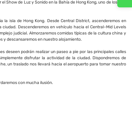
Contacta con nosotros
iar el Show de Luz y Sonido en la Bahía de Hong Kong, uno de los más
ia la isla de Hong Kong. Desde Central District, ascenderemos en
y la ciudad. Descenderemos en vehículo hacia el Central–Mid Levels
omplejo judicial. Almorzaremos comidas típicas de la cultura china y
os y descansaremos en nuestro alojamiento.
nes deseen podrán realizar un paseo a pie por las principales calles
mplemente disfrutar la actividad de la ciudad. Dispondremos de
he, un traslado nos llevará hacia el aeropuerto para tomar nuestro
ordaremos con mucha ilusión.