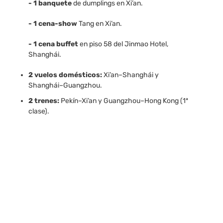
- 1 banquete
de dumplings en Xi’an.
- 1 cena-show
Tang en Xi’an.
- 1 cena buffet
en piso 58 del Jinmao Hotel,
Shanghái.
2 vuelos domésticos:
Xi’an–Shanghái y
Shanghái–Guangzhou.
2 trenes:
Pekín–Xi’an y Guangzhou–Hong Kong (1ª
clase).