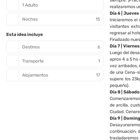
siempre: ¡Pract
1 Adulto
realizaremos un
Día 6 | Jueves
Noches
15
Iniciaremos el
visitantes ext
regresar al hot
Esta idea incluye
Finalizado nues
Día 7 | Vierne
Destinos
6
Luego del desa
aprox 4 a 5 hs 
Transporte
1
vez arribados, 
de una Cena-sh
Alojamientos
17
supere los 23k
pequeño).
Día 8 | Sábado
Comenzaremos e
de arcilla, cu
Ciudad. Cenare
Día 9 | Doming
Desayunaremos 
continuación, 
trasladaremos 