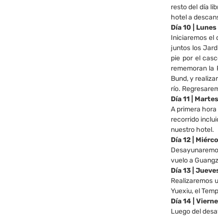
resto del día l
hotel a descan
Día 10 | Lune
Iniciaremos el
juntos los Jard
pie por el cas
rememoran la P
Bund, y realiza
río. Regresare
Día 11 | Mart
A primera hora 
recorrido inclu
nuestro hotel.
Día 12 | Miér
Desayunaremos 
vuelo a Guangz
Día 13 | Juev
Realizaremos u
Yuexiu, el Temp
Día 14 | Vier
Luego del desa