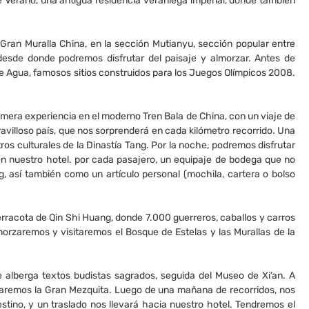
de Verano, una antigua residencia veraniega imperial, donde también
 Gran Muralla China, en la sección Mutianyu, sección popular entre
, desde donde podremos disfrutar del paisaje y almorzar. Antes de
 de Agua, famosos sitios construidos para los Juegos Olímpicos 2008.
mera experiencia en el moderno Tren Bala de China, con un viaje de
avilloso país, que nos sorprenderá en cada kilómetro recorrido. Una
ros culturales de la Dinastía Tang. Por la noche, podremos disfrutar
 en nuestro hotel. por cada pasajero, un equipaje de bodega que no
, así también como un artículo personal (mochila, cartera o bolso
rracota de Qin Shi Huang, donde 7.000 guerreros, caballos y carros
morzaremos y visitaremos el Bosque de Estelas y las Murallas de la
 alberga textos budistas sagrados, seguida del Museo de Xi’an. A
itaremos la Gran Mezquita. Luego de una mañana de recorridos, nos
tino, y un traslado nos llevará hacia nuestro hotel. Tendremos el