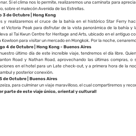
enar. Si el clima nos lo permite, realizaremos una caminata para aprec
o, sobre el malecón Avenida de las Estrellas.
do 3 de Octubre | Hong Kong
y realizaremos el cruce de la bahía en el histórico Star Ferry hac
a el Victoria Peak para disfrutar de la vista panorámica de la bahía 
lleva al Tai Kwun Centre for Heritage and Arts, ubicado en el antiguo c
 Kowloon para visitar un mercado en Mongkok. Por la noche, cenarem
ngo 4 de Octubre | Hong Kong - Buenos Aires
uestro último día de este increíble viaje, tendremos el día libre. Quie
Canton Road y Nathan Road, aprovechando las últimas compras, o si
aciones en el hotel para un Late check-out, y a primera hora de la noc
tambul y posterior conexión.
 5 de Octubre | Buenos Aires
zeiza, para culminar un viaje maravilloso, el cual compartiremos y rec
er parte de este viaje único, oriental y cultural!