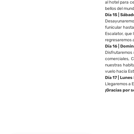
al hotel para c
bellos del mund
Día 15 | Sába
Desayunaremos 
funicular hast
Escalator, que 
regresaremos a
Día 16 | Domi
Disfrutaremos n
comerciales, 
nuestras habit
vuelo hacia Es
Día 17 | Lunes
Llegaremos a E
¡Gracias por s