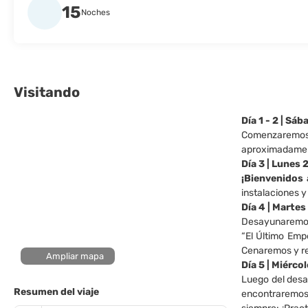
15
Noches
Visitando
Día 1 - 2 | Sá
Comenzaremos e
aproximadamente
Día 3 | Lunes 
¡Bienvenidos 
instalaciones y
Día 4 | Martes
Desayunaremos y
“El Último Emp
Cenaremos y re
Ampliar mapa
Día 5 | Miérco
Luego del desay
Resumen del viaje
encontraremos 