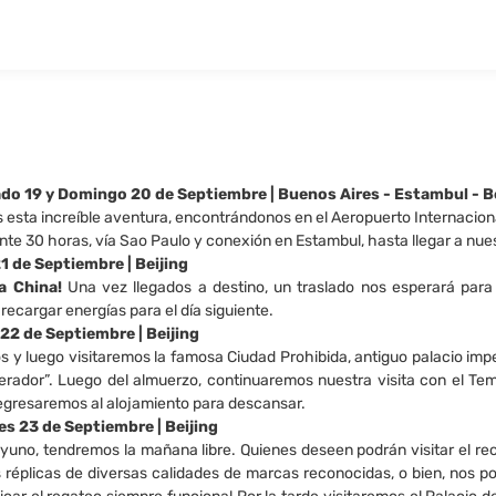
bado 19 y Domingo 20 de Septiembre | Buenos Aires - Estambul - B
sta increíble aventura, encontrándonos en el Aeropuerto Internaciona
 30 horas, vía Sao Paulo y conexión en Estambul, hasta llegar a nuest
21 de Septiembre | Beijing
a China!
Una vez llegados a destino, un traslado nos esperará para d
 recargar energías para el día siguiente.
 22 de Septiembre | Beijing
 luego visitaremos la famosa Ciudad Prohibida, antiguo palacio imperia
erador”. Luego del almuerzo, continuaremos nuestra visita con el Templ
gresaremos al alojamiento para descansar.
les 23 de Septiembre | Beijing
uno, tendremos la mañana libre. Quienes deseen podrán visitar el recon
réplicas de diversas calidades de marcas reconocidas, o bien, nos 