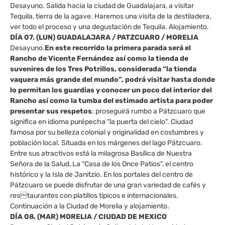
Desayuno. Salida hacia la ciudad de Guadalajara, a visitar
Tequila, tierra de la agave. Haremos una visita de la destiladera,
ver todo el proceso y una degustación de Tequila. Alojamiento.
DÍA 07. (LUN) GUADALAJARA / PATZCUARO / MORELIA
Desayuno.
En este recorrido la primera parada será el
Rancho de Vicente Fernández así como la tienda de
suvenires de los Tres Potrillos, considerada “la tienda
vaquera más grande del mundo”, podrá visitar hasta donde
lo permitan los guardias y conocer un poco del interior del
Rancho así como la tumba del estimado artista para poder
presentar sus respetos
; proseguirá rumbo a Pátzcuaro que
significa en idioma purépecha "la puerta del cielo". Ciudad
famosa por su belleza colonial y originalidad en costumbres y
población local. Situada en los márgenes del lago Pátzcuaro.
Entre sus atractivos está la milagrosa Basílica de Nuestra
Señora de la Salud, La "Casa de los Once Patios", el centro
histórico y la Isla de Janitzio. En los portales del centro de
Pátzcuaro se puede disfrutar de una gran variedad de cafés y
restaurantes con platillos típicos e internacionales.
Continuación a la Ciudad de Morelia y alojamiento.
DÍA 08. (MAR) MORELIA / CIUDAD DE MEXICO