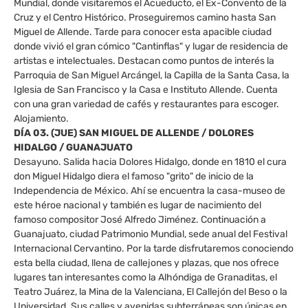
Mundial, donde visitaremos el Acueducto, el Ex-Convento de la
Cruz y el Centro Histórico. Proseguiremos camino hasta San
Miguel de Allende. Tarde para conocer esta apacible ciudad
donde vivió el gran cómico "Cantinflas" y lugar de residencia de
artistas e intelectuales. Destacan como puntos de interés la
Parroquia de San Miguel Arcángel, la Capilla de la Santa Casa, la
Iglesia de San Francisco y la Casa e Instituto Allende. Cuenta
con una gran variedad de cafés y restaurantes para escoger.
Alojamiento.
DÍA 03. (JUE) SAN MIGUEL DE ALLENDE / DOLORES
HIDALGO / GUANAJUATO
Desayuno. Salida hacia Dolores Hidalgo, donde en 1810 el cura
don Miguel Hidalgo diera el famoso "grito" de inicio de la
Independencia de México. Ahí se encuentra la casa-museo de
este héroe nacional y también es lugar de nacimiento del
famoso compositor José Alfredo Jiménez. Continuación a
Guanajuato, ciudad Patrimonio Mundial, sede anual del Festival
Internacional Cervantino. Por la tarde disfrutaremos conociendo
esta bella ciudad, llena de callejones y plazas, que nos ofrece
lugares tan interesantes como la Alhóndiga de Granaditas, el
Teatro Juárez, la Mina de la Valenciana, El Callejón del Beso o la
Universidad. Sus calles y avenidas subterráneas son únicas en