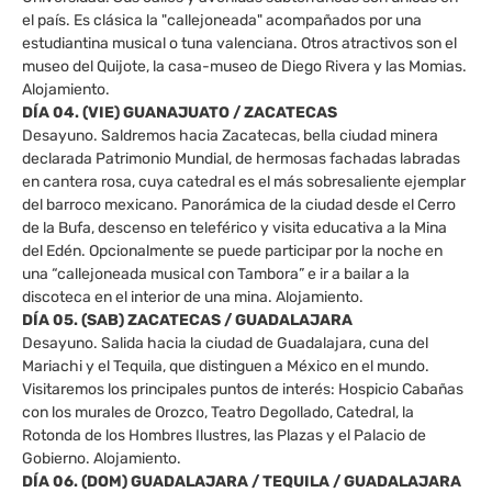
el país. Es clásica la "callejoneada" acompañados por una
estudiantina musical o tuna valenciana. Otros atractivos son el
museo del Quijote, la casa-museo de Diego Rivera y las Momias.
Alojamiento.
DÍA 04. (VIE) GUANAJUATO / ZACATECAS
Desayuno. Saldremos hacia Zacatecas, bella ciudad minera
declarada Patrimonio Mundial, de hermosas fachadas labradas
en cantera rosa, cuya catedral es el más sobresaliente ejemplar
del barroco mexicano. Panorámica de la ciudad desde el Cerro
de la Bufa, descenso en teleférico y visita educativa a la Mina
del Edén. Opcionalmente se puede participar por la noche en
una “callejoneada musical con Tambora” e ir a bailar a la
discoteca en el interior de una mina. Alojamiento.
DÍA 05. (SAB) ZACATECAS / GUADALAJARA
Desayuno. Salida hacia la ciudad de Guadalajara, cuna del
Mariachi y el Tequila, que distinguen a México en el mundo.
Visitaremos los principales puntos de interés: Hospicio Cabañas
con los murales de Orozco, Teatro Degollado, Catedral, la
Rotonda de los Hombres Ilustres, las Plazas y el Palacio de
Gobierno. Alojamiento.
DÍA 06. (DOM) GUADALAJARA / TEQUILA / GUADALAJARA