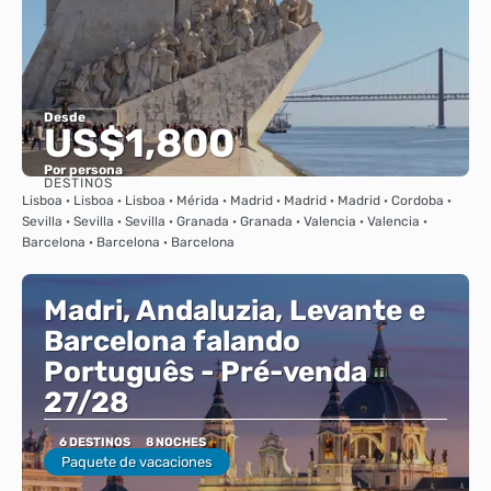
Desde
US$1,800
Por persona
DESTINOS
Ver
Lisboa · Lisboa · Lisboa · Mérida · Madrid · Madrid · Madrid · Cordoba ·
Sevilla · Sevilla · Sevilla · Granada · Granada · Valencia · Valencia ·
Barcelona · Barcelona · Barcelona
Madri, Andaluzia, Levante e
Barcelona falando
Português - Pré-venda
27/28
6 DESTINOS
8 NOCHES
Paquete de vacaciones