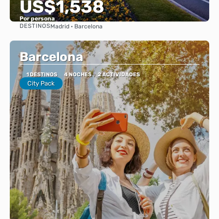
US$1,538
Por persona
DESTINOS
Madrid · Barcelona
Ver
Barcelona
1 DESTINOS
4 NOCHES
2 ACTIVIDADES
City Pack