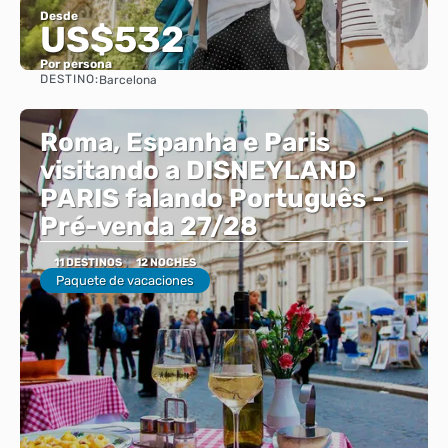
Desde
US$532
Por persona
DESTINO:
Barcelona
Ver
Roma, Espanha e Paris
visitando a DISNEYLAND
PARIS falando Português -
Pré-venda 27/28
11 DESTINOS
12 NOCHES
Paquete de vacaciones