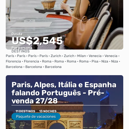
Desde
US$2,545
Por persona
DESTINOS
Ver
París · París · París · París · Zurich · Zurich · Milan · Venecia · Venecia ·
Florencia · Florencia · Roma · Roma · Roma · Roma · Pisa · Niza · Niza ·
Barcelona · Barcelona · Barcelona
Paris, Alpes, Itália e Espanha
falando Português - Pré-
venda 27/28
11 DESTINOS
13 NOCHES
Paquete de vacaciones