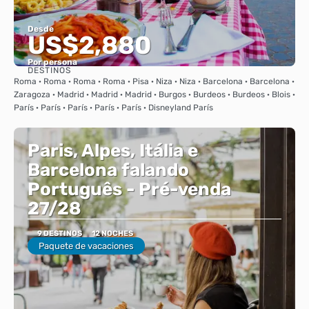
Desde
US$2,880
Por persona
DESTINOS
Ver
Roma · Roma · Roma · Roma · Pisa · Niza · Niza · Barcelona · Barcelona ·
Zaragoza · Madrid · Madrid · Madrid · Burgos · Burdeos · Burdeos · Blois ·
París · París · París · París · París · Disneyland París
Paris, Alpes, Itália e
Barcelona falando
Português - Pré-venda
27/28
9 DESTINOS
12 NOCHES
Paquete de vacaciones