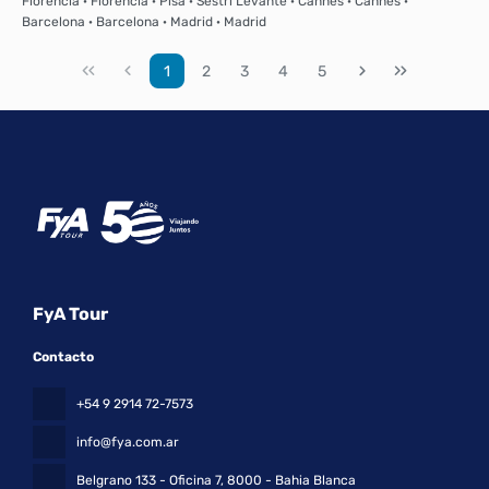
Florencia · Florencia · Pisa · Sestri Levante · Cannes · Cannes ·
Barcelona · Barcelona · Madrid · Madrid
1
2
3
4
5
FyA Tour
Contacto
+54 9 2914 72-7573
info@fya.com.ar
Belgrano 133 - Oficina 7
, 8000 - Bahia Blanca