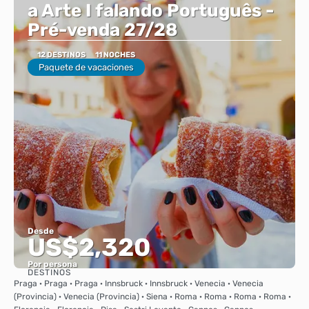
a Arte I falando Português -
Pré-venda 27/28
12 DESTINOS
11 NOCHES
Paquete de vacaciones
Desde
US$2,320
Por persona
DESTINOS
Ver
Praga · Praga · Praga · Innsbruck · Innsbruck · Venecia · Venecia
(Provincia) · Venecia (Provincia) · Siena · Roma · Roma · Roma · Roma ·