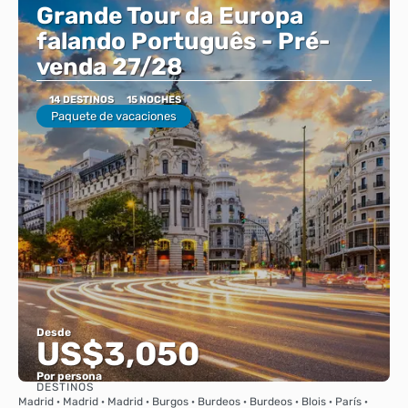
Grande Tour da Europa
falando Português - Pré-
venda 27/28
14 DESTINOS
15 NOCHES
Paquete de vacaciones
Desde
US$3,050
Por persona
DESTINOS
Ver
Madrid · Madrid · Madrid · Burgos · Burdeos · Burdeos · Blois · París ·