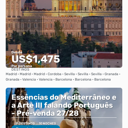
Desde
US$1,475
Por persona
DESTINOS
Ver
Madrid · Madrid · Madrid · Cordoba · Sevilla · Sevilla · Sevilla · Granada ·
Granada · Valencia · Valencia · Barcelona · Barcelona · Barcelona
Essências do Mediterrâneo e
a Arte III falando Português
- Pré-venda 27/28
11 DESTINOS
10 NOCHES