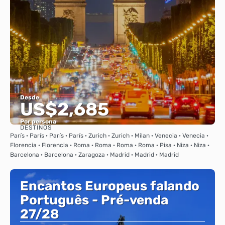
Desde
US$2,685
Por persona
DESTINOS
Ver
París · París · París · París · Zurich · Zurich · Milan · Venecia · Venecia ·
Florencia · Florencia · Roma · Roma · Roma · Roma · Pisa · Niza · Niza ·
Barcelona · Barcelona · Zaragoza · Madrid · Madrid · Madrid
Encantos Europeus falando
Português - Pré-venda
27/28