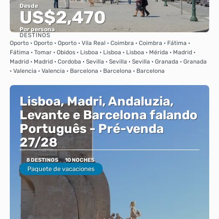
Desde
US$2,470
Por persona
DESTINOS
Ver
Oporto · Oporto · Oporto · Vila Real · Coimbra · Coimbra · Fátima ·
Fátima · Tomar · Obidos · Lisboa · Lisboa · Lisboa · Mérida · Madrid ·
Madrid · Madrid · Cordoba · Sevilla · Sevilla · Sevilla · Granada · Granada
· Valencia · Valencia · Barcelona · Barcelona · Barcelona
Lisboa, Madri, Andaluzia,
Levante e Barcelona falando
Português - Pré-venda
27/28
8 DESTINOS
10 NOCHES
Paquete de vacaciones