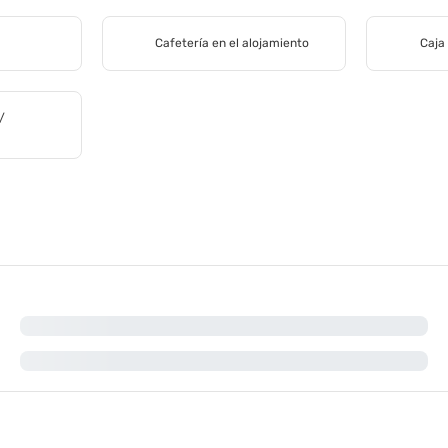
s
Cafetería en el alojamiento
Caja
/