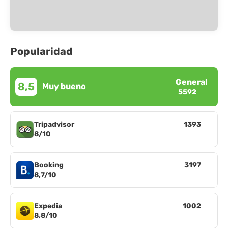
Popularidad
General
8,5
Muy bueno
5592
Tripadvisor
1393
8/10
Booking
3197
8,7/10
Expedia
1002
8,8/10