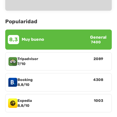
Popularidad
General
8,3
Muy bueno
7400
Tripadvisor
2089
7/10
Booking
4308
8,8/10
Expedia
1003
8,8/10