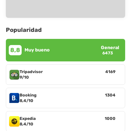
Popularidad
General
8,8
Muy bueno
6473
Tripadvisor
4169
9/10
Booking
1304
8,4/10
Expedia
1000
8,4/10