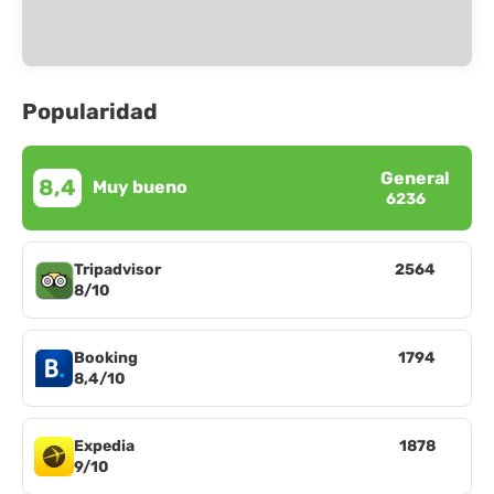
Popularidad
General
8,4
Muy bueno
6236
Tripadvisor
2564
8/10
Booking
1794
8,4/10
Expedia
1878
9/10