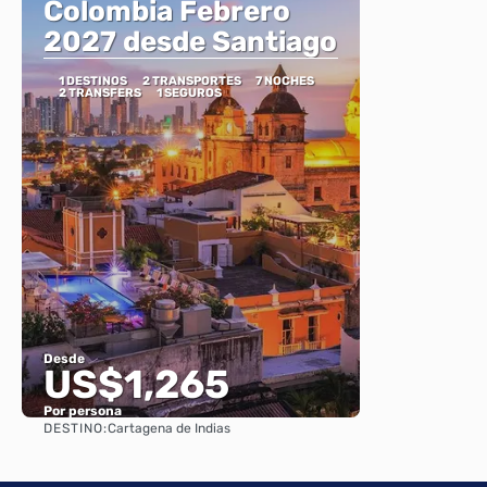
Colombia Febrero
2027 desde Santiago
1 DESTINOS
2 TRANSPORTES
7 NOCHES
2 TRANSFERS
1 SEGUROS
Desde
US$1,265
Por persona
DESTINO:
Cartagena de Indias
Ver