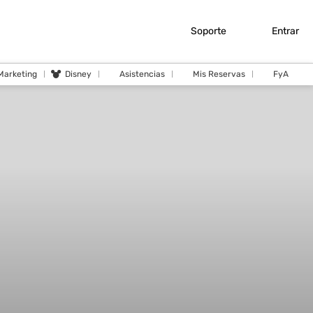
Soporte
Entrar
 Marketing
Disney
Asistencias
Mis Reservas
FyA