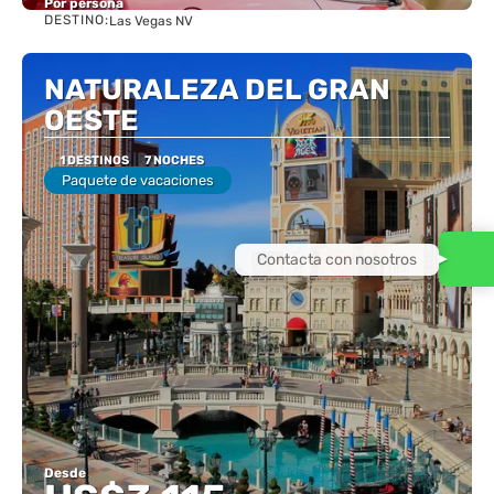
Por persona
DESTINO:
Las Vegas NV
Ver
NATURALEZA DEL GRAN
OESTE
1 DESTINOS
7 NOCHES
Paquete de vacaciones
Desde