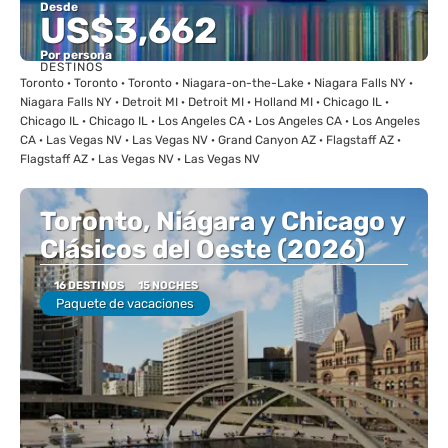
Desde
US$3,662
Por persona
DESTINOS
Ver
Toronto · Toronto · Toronto · Niagara-on-the-Lake · Niagara Falls NY ·
Niagara Falls NY · Detroit MI · Detroit MI · Holland MI · Chicago IL ·
Chicago IL · Chicago IL · Los Angeles CA · Los Angeles CA · Los Angeles
CA · Las Vegas NV · Las Vegas NV · Grand Canyon AZ · Flagstaff AZ ·
Flagstaff AZ · Las Vegas NV · Las Vegas NV
Toronto, Niágara y Chicago y
Clásicos del Oeste (2026)
16 DESTINOS
15 NOCHES
Paquete de vacaciones