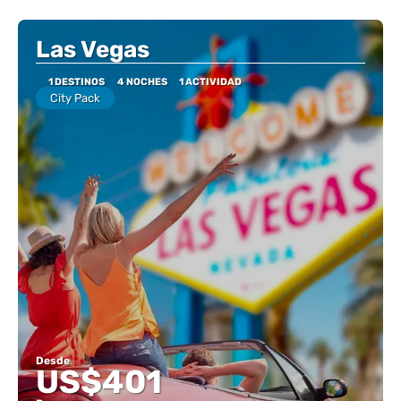
Ver
Las Vegas
1 DESTINOS
4 NOCHES
1 ACTIVIDAD
City Pack
Desde
US$401