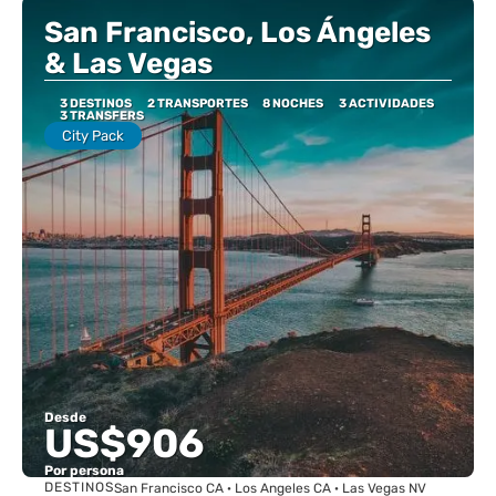
San Francisco, Los Ángeles
& Las Vegas
3 DESTINOS
2 TRANSPORTES
8 NOCHES
3 ACTIVIDADES
3 TRANSFERS
City Pack
Desde
US$906
Por persona
DESTINOS
San Francisco CA · Los Angeles CA · Las Vegas NV