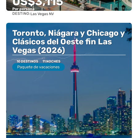
US$3,115
Por persona
DESTINO:
Las Vegas NV
Ver
Toronto, Niágara y Chicago y
Clásicos del Oeste fin Las
Vegas (2026)
10 DESTINOS
11 NOCHES
Paquete de vacaciones