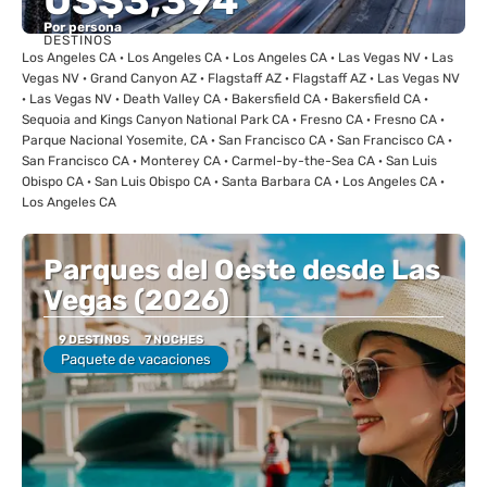
US$3,394
Por persona
DESTINOS
Ver
Los Angeles CA · Los Angeles CA · Los Angeles CA · Las Vegas NV · Las
Vegas NV · Grand Canyon AZ · Flagstaff AZ · Flagstaff AZ · Las Vegas NV
· Las Vegas NV · Death Valley CA · Bakersfield CA · Bakersfield CA ·
Sequoia and Kings Canyon National Park CA · Fresno CA · Fresno CA ·
Parque Nacional Yosemite, CA · San Francisco CA · San Francisco CA ·
San Francisco CA · Monterey CA · Carmel-by-the-Sea CA · San Luis
Obispo CA · San Luis Obispo CA · Santa Barbara CA · Los Angeles CA ·
Los Angeles CA
Parques del Oeste desde Las
Vegas (2026)
9 DESTINOS
7 NOCHES
Paquete de vacaciones