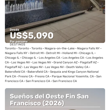
Desde
US$5,090
Por persona
DESTINOS
Ver
Toronto · Toronto · Toronto · Niagara-on-the-Lake · Niagara Falls NY ·
Niagara Falls NY · Detroit MI · Detroit MI · Holland MI · Chicago IL ·
Chicago IL · Chicago IL · Los Angeles CA · Los Angeles CA · Los Angeles
CA · Las Vegas NV · Las Vegas NV · Grand Canyon AZ · Flagstaff AZ ·
Flagstaff AZ · Las Vegas NV · Las Vegas NV · Death Valley CA ·
Bakersfield CA · Bakersfield CA · Sequoia and Kings Canyon National
Park CA · Fresno CA · Fresno CA · Parque Nacional Yosemite, CA · San
Francisco CA · San Francisco CA · San Francisco CA
Sueños del Oeste Fin San
Francisco (2026)