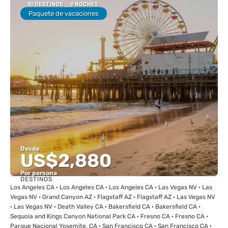
10 DESTINOS
9 NOCHES
Paquete de vacaciones
Desde
US$2,880
Por persona
DESTINOS
Ver
Los Angeles CA · Los Angeles CA · Los Angeles CA · Las Vegas NV · Las
Vegas NV · Grand Canyon AZ · Flagstaff AZ · Flagstaff AZ · Las Vegas NV
· Las Vegas NV · Death Valley CA · Bakersfield CA · Bakersfield CA ·
Sequoia and Kings Canyon National Park CA · Fresno CA · Fresno CA ·
Parque Nacional Yosemite, CA · San Francisco CA · San Francisco CA ·